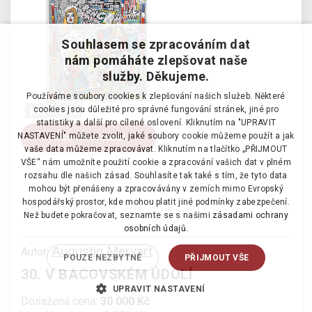
Souhlasem se zpracováním dat
nám pomáháte zlepšovat naše
služby. Děkujeme.
Používáme soubory cookies k zlepšování našich služeb. Některé
prodáno
cookies jsou důležité pro správné fungování stránek, jiné pro
statistiky a další pro cílené oslovení. Kliknutím na "UPRAVIT
více informací
NASTAVENÍ" můžete zvolit, jaké soubory cookie můžeme použít a jak
vaše data můžeme zpracovávat. Kliknutím na tlačítko „PŘIJMOUT
VŠE“ nám umožníte použití cookie a zpracování vašich dat v plném
rozsahu dle našich zásad. Souhlasíte tak také s tím, že tyto data
mohou být přenášeny a zpracovávány v zemích mimo Evropský
hospodářský prostor, kde mohou platit jiné podmínky zabezpečení.
Než budete pokračovat, seznamte se s našimi
zásadami ochrany
osobních údajů.
Augustin Mervart
Autor:
POUZE NEZBYTNÉ
PŘIJMOUT VŠE
30. V BACOVSKÉM ÚDOLÍ
UPRAVIT NASTAVENÍ
Dosažená cena:
30 000 Kč