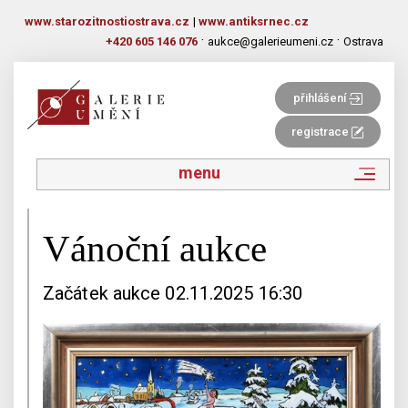
www.starozitnostiostrava.cz
|
www.antiksrnec.cz
·
·
+420 605 146 076
aukce@galerieumeni.cz
Ostrava
přihlášení
registrace
menu
Vánoční aukce
Začátek aukce 02.11.2025 16:30