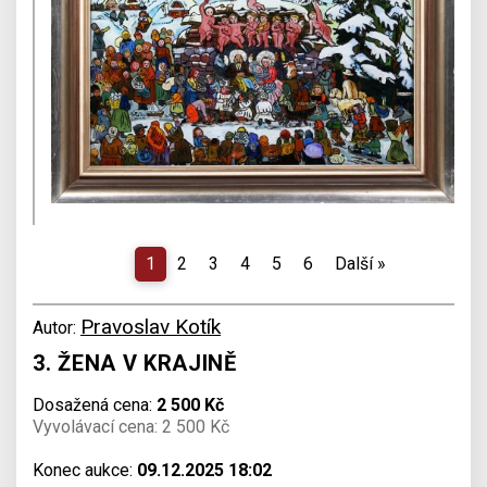
1
2
3
4
5
6
Další
»
Pravoslav Kotík
Autor:
3. ŽENA V KRAJINĚ
Dosažená cena:
2 500 Kč
Vyvolávací cena: 2 500 Kč
Konec aukce:
09.12.2025 18:02