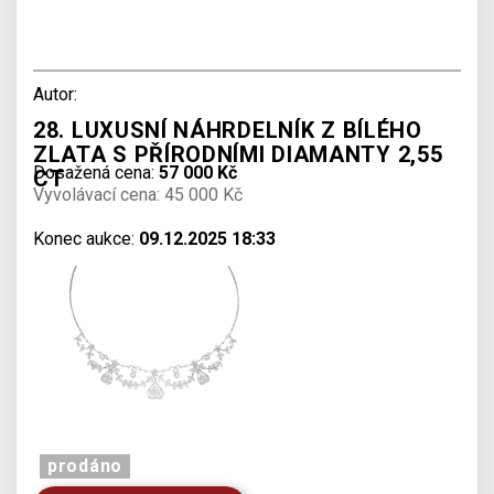
Autor:
28. LUXUSNÍ NÁHRDELNÍK Z BÍLÉHO
ZLATA S PŘÍRODNÍMI DIAMANTY 2,55
Dosažená cena:
57 000 Kč
CT
Vyvolávací cena: 45 000 Kč
Konec aukce:
09.12.2025 18:33
prodáno