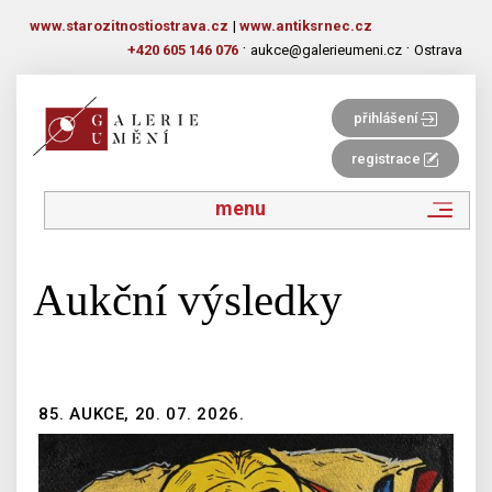
www.starozitnostiostrava.cz
|
www.antiksrnec.cz
·
·
+420 605 146 076
aukce@galerieumeni.cz
Ostrava
přihlášení
registrace
menu
Aukční výsledky
85. AUKCE, 20. 07. 2026.