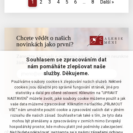
1
2
3
4
5
6
...
8
Další
»
Chcete vědět o našich
novinkách jako první?
Zanechte nám vaši e-mailovou adresu a už vám neunikne
Souhlasem se zpracováním dat
žádná speciální nabídka
nám pomáháte zlepšovat naše
služby. Děkujeme.
Používáme soubory cookies k zlepšování našich služeb. Některé
Souhlasím se zpracováním osobních údajů
cookies jsou důležité pro správné fungování stránek, jiné pro
statistiky a další pro cílené oslovení. Kliknutím na "UPRAVIT
NASTAVENÍ" můžete zvolit, jaké soubory cookie můžeme použít a jak
vaše data můžeme zpracovávat. Kliknutím na tlačítko „PŘIJMOUT
VŠE“ nám umožníte použití cookie a zpracování vašich dat v plném
rozsahu dle našich zásad. Souhlasíte tak také s tím, že tyto data
mohou být přenášeny a zpracovávány v zemích mimo Evropský
hospodářský prostor, kde mohou platit jiné podmínky zabezpečení.
obchodní a aukční podmínky
·
ochrana osobních údajů
·
Než budete pokračovat, seznamte se s našimi
zásadami ochrany