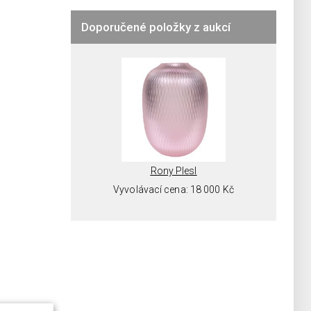
Doporučené položky z aukcí
la
Rony Plesl
a: 1 000 Kč
Vyvolávací cena: 18 000 Kč
Vy