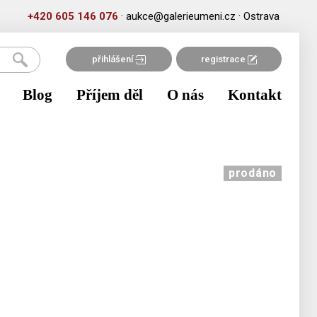
·
·
+420 605 146 076
aukce@galerieumeni.cz
Ostrava
přihlášení
registrace
Blog
Příjem děl
O nás
Kontakt
prodáno