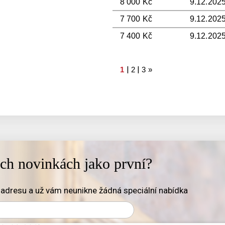
8 000 Kč
9.12.2025
7 700 Kč
9.12.2025
7 400 Kč
9.12.2025
|
|
1
2
3
»
ich novinkách jako první?
adresu a už vám neunikne žádná speciální nabídka