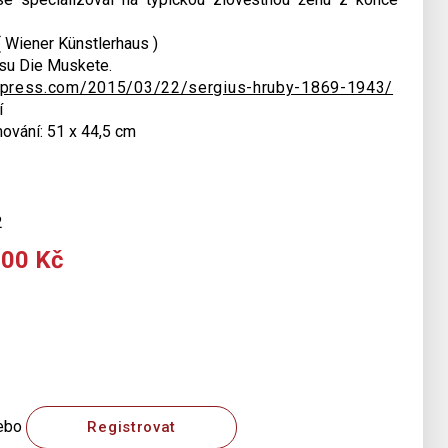
 Wiener Künstlerhaus )
su Die Muskete.
rdpress.com/2015/03/22/sergius-hruby-1869-1943/
í
mování: 51 x 44,5 cm
2
000 Kč
ebo
Registrovat