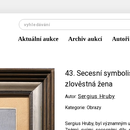
Aktuální aukce
Archiv aukcí
Autoři
43. Secesní symbol
zlověstná žena
Sergius Hruby
Autor:
Kategorie: Obrazy
Sergius Hruby, byl významným u
Známý svými secesními díly s