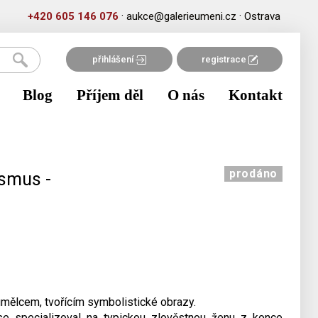
·
·
+420 605 146 076
aukce@galerieumeni.cz
Ostrava
přihlášení
registrace
Blog
Příjem děl
O nás
Kontakt
prodáno
ismus -
mělcem, tvořícím symbolistické obrazy.
e specializoval na typickou zlověstnou ženu z konce