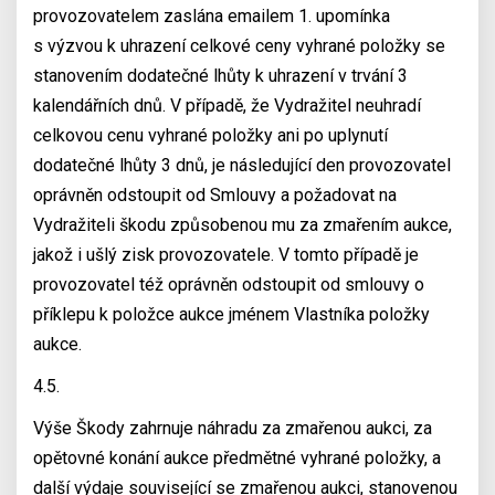
provozovatelem zaslána emailem 1. upomínka
s výzvou k uhrazení celkové ceny vyhrané položky se
stanovením dodatečné lhůty k uhrazení v trvání 3
kalendářních dnů. V případě, že Vydražitel neuhradí
celkovou cenu vyhrané položky ani po uplynutí
dodatečné lhůty 3 dnů, je následující den provozovatel
oprávněn odstoupit od Smlouvy a požadovat na
Vydražiteli škodu způsobenou mu za zmařením aukce,
jakož i ušlý zisk provozovatele. V tomto případě je
provozovatel též oprávněn odstoupit od smlouvy o
příklepu k položce aukce jménem Vlastníka položky
aukce.
4.5.
Výše Škody zahrnuje náhradu za zmařenou aukci, za
opětovné konání aukce předmětné vyhrané položky, a
další výdaje související se zmařenou aukci, stanovenou