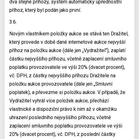
dva stejné příhozy, systém automaticky upřednostní
příhoz, který byl podán jako první.
3.6.
Novým vlastníkem položky aukce se stává ten Dražitel,
který provede v době dané internetové aukce nejvyšší
příhoz na položku aukce (dále jen „Vydražitel“), zaplatí
částku nejvyššího příhozu, včetně zaplacení smluvního
poplatku provozovatele ve výši 20% (dvacet procent),
vč. DPH, z částky nejvyššího příhozu Dražitele na
položku aukce provozovatele (dále jen „Smluvní
poplatek), a převezme si položku aukce. V případě, že
Vydražitel vyhrál více položek aukce, přechází
vlastnické a dispoziční právo k nim až v okamžiku
uhrazení posledního nejvyššího příhozu, včetně
zaplacení smluvního poplatku provozovatele ve výši
20% (dvacet procent), vč. DPH, z poslední částky