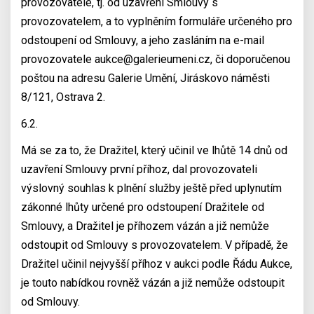
provozovatele, tj. od uzavření Smlouvy s
provozovatelem, a to vyplněním formuláře určeného pro
odstoupení od Smlouvy, a jeho zasláním na e-mail
provozovatele aukce@galerieumeni.cz, či doporučenou
poštou na adresu Galerie Umění, Jiráskovo náměsti
8/121, Ostrava 2.
6.2.
Má se za to, že Dražitel, který učinil ve lhůtě 14 dnů od
uzavření Smlouvy první příhoz, dal provozovateli
výslovný souhlas k plnění služby ještě před uplynutím
zákonné lhůty určené pro odstoupení Dražitele od
Smlouvy, a Dražitel je příhozem vázán a již nemůže
odstoupit od Smlouvy s provozovatelem. V případě, že
Dražitel učinil nejvyšší příhoz v aukci podle Řádu Aukce,
je touto nabídkou rovněž vázán a již nemůže odstoupit
od Smlouvy.