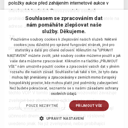
položky aukce před zahájením internetové aukce v
otevíracích hodinách Provozovatele osobně
Souhlasem se zpracováním dat
prohlédnout v prostorách provozovny Provozovatele na
nám pomáháte zlepšovat naše
adrese Jiráskovo nám.8 , Ostrava.
služby. Děkujeme.
7.8.
Používáme soubory cookies k zlepšování našich služeb. Některé
cookies jsou důležité pro správné fungování stránek, jiné pro
provozovatel nemůže být zároveň též Dražitelem.
statistiky a další pro cílené oslovení. Kliknutím na "UPRAVIT
NASTAVENÍ" můžete zvolit, jaké soubory cookie můžeme použít a jak
7.9.
vaše data můžeme zpracovávat. Kliknutím na tlačítko „PŘIJMOUT
VŠE“ nám umožníte použití cookie a zpracování vašich dat v plném
provozovatel si vyhrazuje právo v souladu s ust. §
rozsahu dle našich zásad. Souhlasíte tak také s tím, že tyto data
1752 zák. č. 89/2012 Sb., občanského zákoníku na
mohou být přenášeny a zpracovávány v zemích mimo Evropský
hospodářský prostor, kde mohou platit jiné podmínky zabezpečení.
změnu, doplnění, či zrušení jednotlivých ustanovení
Než budete pokračovat, seznamte se s našimi
zásadami ochrany
těchto VOP. V tomto případě se provozovatel zavazuje
osobních údajů.
zveřejnit bez zbytečného odkladu tyto změny na
POUZE NEZBYTNÉ
PŘIJMOUT VŠE
portálu www.galerieumeni.cz. Změněné VOP nabývají
účinnosti dnem jejich zveřejnění, není-li výslovně
UPRAVIT NASTAVENÍ
uvedeno jinak. Na již zveřejněné, nebo probíhající