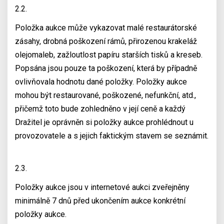
2.2.
Položka aukce může vykazovat malé restaurátorské
zásahy, drobná poškození rámů, přirozenou krakeláž
olejomaleb, zažloutlost papíru starších tisků a kreseb.
Popsána jsou pouze ta poškození, která by případně
ovlivňovala hodnotu dané položky. Položky aukce
mohou být restaurované, poškozené, nefunkční, atd.,
přičemž toto bude zohledněno v její ceně a každý
Dražitel je oprávněn si položky aukce prohlédnout u
provozovatele a s jejich faktickým stavem se seznámit.
2.3.
Položky aukce jsou v internetové aukci zveřejněny
minimálně 7 dnů před ukončením aukce konkrétní
položky aukce.