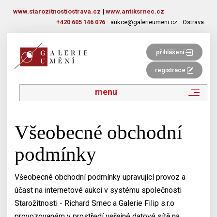
www.starozitnostiostrava.cz
|
www.antiksrnec.cz
·
·
+420 605 146 076
aukce@galerieumeni.cz
Ostrava
přihlášení
registrace
menu
Všeobecné obchodní
podmínky
Všeobecné obchodní podmínky upravující provoz a
účast na internetové aukci v systému společnosti
Starožitnosti - Richard Srnec a Galerie Filip s.r.o
provozovaném v prostředí veřejné datové sítě na