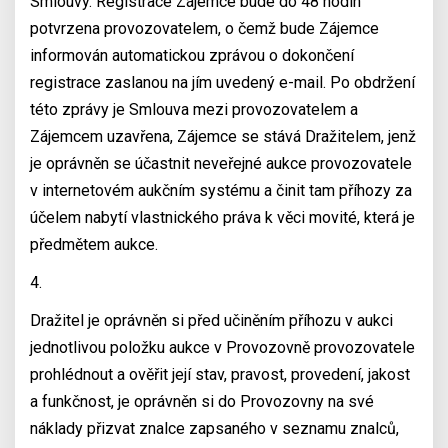
Smlouvy. Registrace Zájemce bude do 48 hodin
potvrzena provozovatelem, o čemž bude Zájemce
informován automatickou zprávou o dokončení
registrace zaslanou na jím uvedený e-mail. Po obdržení
této zprávy je Smlouva mezi provozovatelem a
Zájemcem uzavřena, Zájemce se stává Dražitelem, jenž
je oprávněn se účastnit neveřejné aukce provozovatele
v internetovém aukčním systému a činit tam příhozy za
účelem nabytí vlastnického práva k věci movité, která je
předmětem aukce.
4.
Dražitel je oprávněn si před učiněním příhozu v aukci
jednotlivou položku aukce v Provozovně provozovatele
prohlédnout a ověřit její stav, pravost, provedení, jakost
a funkčnost, je oprávněn si do Provozovny na své
náklady přizvat znalce zapsaného v seznamu znalců,