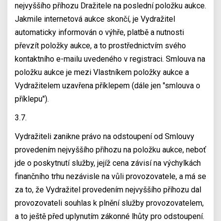
nejvyššího příhozu Dražitele na poslední položku aukce.
Jakmile internetová aukce skončí, je Vydražitel
automaticky informován o výhře, platbě a nutnosti
převzít položky aukce, a to prostřednictvím svého
kontaktního e-mailu uvedeného v registraci. Smlouva na
položku aukce je mezi Vlastníkem položky aukce a
Vydražitelem uzavřena příklepem (dále jen "smlouva o
příklepu").
3.7.
Vydražiteli zanikne právo na odstoupení od Smlouvy
provedením nejvyššího příhozu na položku aukce, neboť
jde o poskytnutí služby, jejíž cena závisí na výchylkách
finančního trhu nezávisle na vůli provozovatele, a má se
za to, že Vydražitel provedením nejvyššího příhozu dal
provozovateli souhlas k plnění služby provozovatelem,
a to ještě před uplynutím zákonné lhůty pro odstoupení.