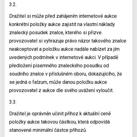
3.2.
Dražitel si může před zahájením internetové aukce
konkrétní položky aukce zajistit na vlastní náklady
znalecký posudek znalce, kterého si přizve.
provozovatel si vyhrazuje právo názor takového znalce
neakceptovat a položku aukce nadále nabízet za jím
uvedených podmínek v internetové aukci. V případě
předložení písemného znaleckého posudku od
soudního znalce v příslušném oboru, dokazujícího, že
se jedná o falzum, může danou položku aukce
provozovatel z aukce dle svého uvážení vyloučit.
3.3.
Dražitel je oprávněn učinit příhoz k aktuální ceně
položky aukce takovou částkou, která odpovídá
stanovené minimální částce příhozů.