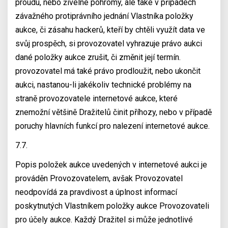
proudu, nebo živelné pohromy, ale také v případech
závažného protiprávního jednání Vlastníka položky
aukce, či zásahu hackerů, kteří by chtěli využít data ve
svůj prospěch, si provozovatel vyhrazuje právo aukci
dané položky aukce zrušit, či změnit její termín.
provozovatel má také právo prodloužit, nebo ukončit
aukci, nastanou-li jakékoliv technické problémy na
straně provozovatele internetové aukce, které
znemožní většině Dražitelů činit příhozy, nebo v případě
poruchy hlavních funkcí pro nalezení internetové aukce.
7.7.
Popis položek aukce uvedených v internetové aukci je
prováděn Provozovatelem, avšak Provozovatel
neodpovídá za pravdivost a úplnost informací
poskytnutých Vlastníkem položky aukce Provozovateli
pro účely aukce. Každý Dražitel si může jednotlivé