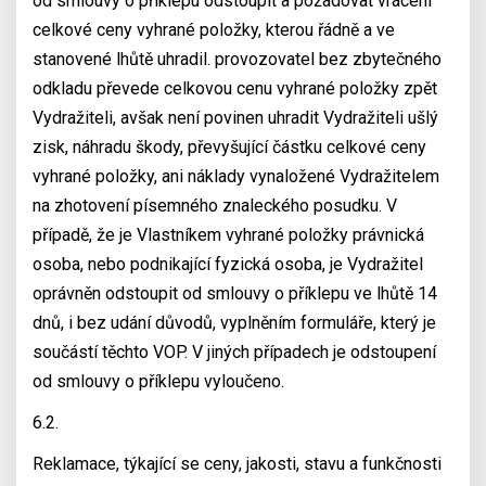
od smlouvy o příklepu odstoupit a požadovat vrácení
celkové ceny vyhrané položky, kterou řádně a ve
stanovené lhůtě uhradil. provozovatel bez zbytečného
odkladu převede celkovou cenu vyhrané položky zpět
Vydražiteli, avšak není povinen uhradit Vydražiteli ušlý
zisk, náhradu škody, převyšující částku celkové ceny
vyhrané položky, ani náklady vynaložené Vydražitelem
na zhotovení písemného znaleckého posudku. V
případě, že je Vlastníkem vyhrané položky právnická
osoba, nebo podnikající fyzická osoba, je Vydražitel
oprávněn odstoupit od smlouvy o příklepu ve lhůtě 14
dnů, i bez udání důvodů, vyplněním formuláře, který je
součástí těchto VOP. V jiných případech je odstoupení
od smlouvy o příklepu vyloučeno.
6.2.
Reklamace, týkající se ceny, jakosti, stavu a funkčnosti