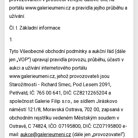
portálu www.galerieumeni.cz a pravidla jejího průběhu a
užívání.
Čl. I. Základní informace
1.
Tyto Všeobecné obchodní podmínky a aukční řád (dále
jen „VOP") upravují pravidla provozu, průběhu, účasti v
aukci a užívání internetového portálu
www.galerieumeni.cz, jehož provozovateli jsou
Starožitnosti - Richard Srnec, Pod Lesem 2091,
Petřvald, IČ: 765 00 641, DIČ: CZ8212265204 a
společnost Galerie Filip s.r.o., se sídlem Jiráskovo
náměstí 121/8, Moravská Ostrava, 702 00, zapsaná v
obchodním rejstříku vedeném Městským soudem v
Ostravě, C 74824, IČO: 07195800, DIČ: CZ07195800 e-
mail:
aukce@galerieumeni.cz
(dále jen „provozovatel“).