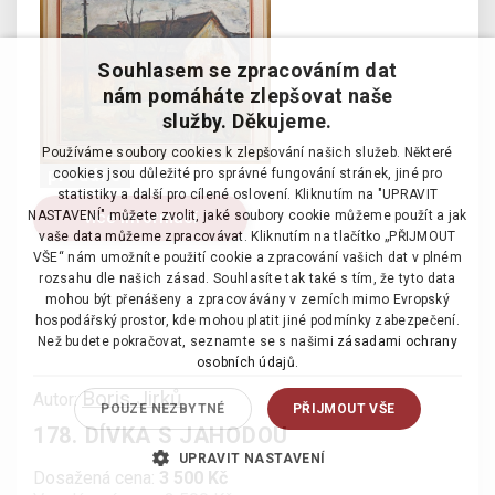
Souhlasem se zpracováním dat
nám pomáháte zlepšovat naše
služby. Děkujeme.
Používáme soubory cookies k zlepšování našich služeb. Některé
prodáno
cookies jsou důležité pro správné fungování stránek, jiné pro
statistiky a další pro cílené oslovení. Kliknutím na "UPRAVIT
více informací
NASTAVENÍ" můžete zvolit, jaké soubory cookie můžeme použít a jak
vaše data můžeme zpracovávat. Kliknutím na tlačítko „PŘIJMOUT
VŠE“ nám umožníte použití cookie a zpracování vašich dat v plném
rozsahu dle našich zásad. Souhlasíte tak také s tím, že tyto data
mohou být přenášeny a zpracovávány v zemích mimo Evropský
hospodářský prostor, kde mohou platit jiné podmínky zabezpečení.
Než budete pokračovat, seznamte se s našimi
zásadami ochrany
osobních údajů.
Boris Jirků
Autor:
POUZE NEZBYTNÉ
PŘIJMOUT VŠE
178. DÍVKA S JAHODOU
UPRAVIT NASTAVENÍ
Dosažená cena:
3 500 Kč