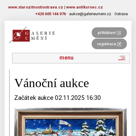
www.starozitnostiostrava.cz
|
www.antiksrnec.cz
·
·
+420 605 146 076
aukce@galerieumeni.cz
Ostrava
přihlášení
registrace
menu
Vánoční aukce
Začátek aukce 02.11.2025 16:30