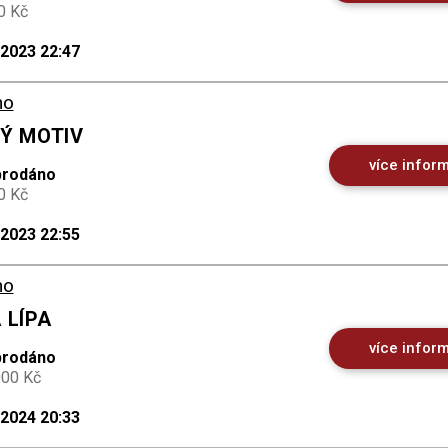
0 Kč
.2023 22:47
no
KÝ MOTIV
více infor
prodáno
0 Kč
.2023 22:55
no
 LÍPA
více infor
prodáno
000 Kč
.2024 20:33