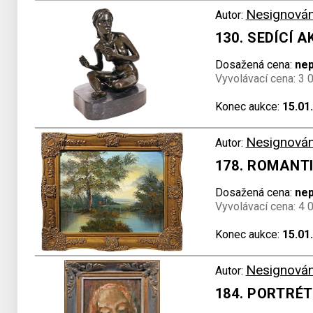
Nesignová
Autor:
130. SEDÍCÍ A
Dosažená cena:
ne
Vyvolávací cena: 3 
Konec aukce:
15.01
Nesignová
Autor:
178. ROMANT
Dosažená cena:
ne
Vyvolávací cena: 4 
Konec aukce:
15.01
Nesignová
Autor:
184. PORTRÉT