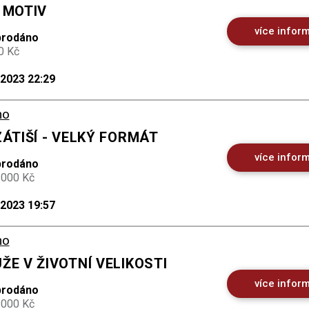
 MOTIV
více infor
prodáno
0 Kč
.2023 22:29
no
ZÁTIŠÍ - VELKÝ FORMÁT
více infor
prodáno
 000 Kč
.2023 19:57
no
ŽE V ŽIVOTNÍ VELIKOSTI
více infor
prodáno
 000 Kč