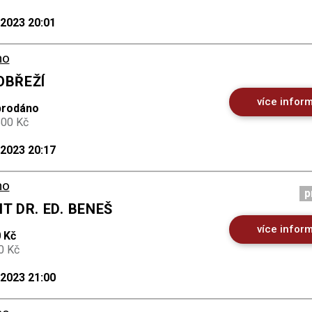
.2023 20:01
no
OBŘEŽÍ
více infor
prodáno
500 Kč
.2023 20:17
no
p
T DR. ED. BENEŠ
více infor
 Kč
0 Kč
.2023 21:00