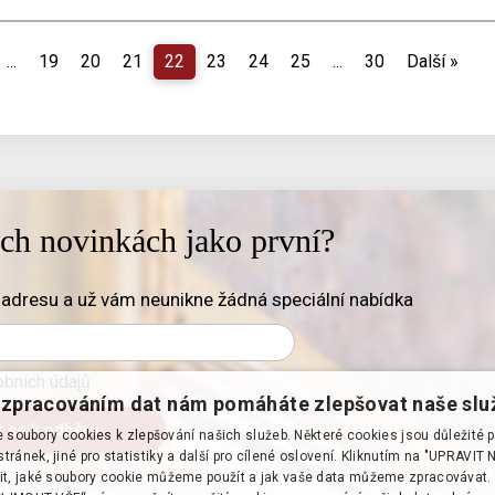
...
19
20
21
22
23
24
25
...
30
Další
»
ich novinkách jako první?
adresu a už vám neunikne žádná speciální nabídka
bních údajů
zpracováním dat nám pomáháte zlepšovat naše slu
soubory cookies k zlepšování našich služeb. Některé cookies jsou důležité 
tránek, jiné pro statistiky a další pro cílené oslovení. Kliknutím na "UPRAVI
it, jaké soubory cookie můžeme použít a jak vaše data můžeme zpracovávat. 