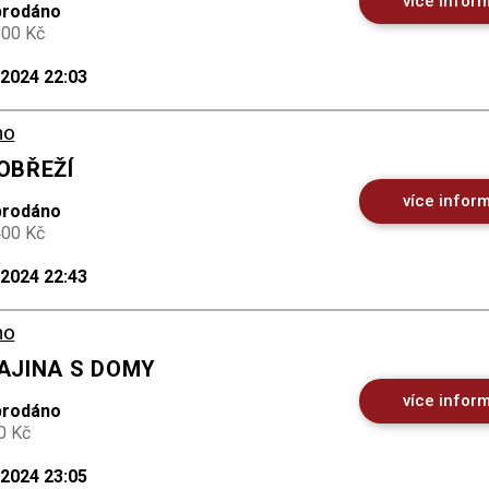
více infor
prodáno
800 Kč
.2024 22:03
no
POBŘEŽÍ
více infor
prodáno
400 Kč
.2024 22:43
no
RAJINA S DOMY
více infor
prodáno
0 Kč
.2024 23:05