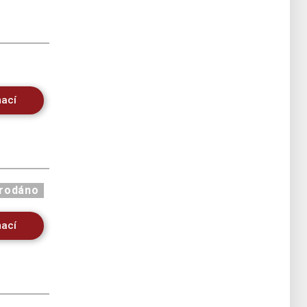
mací
rodáno
mací