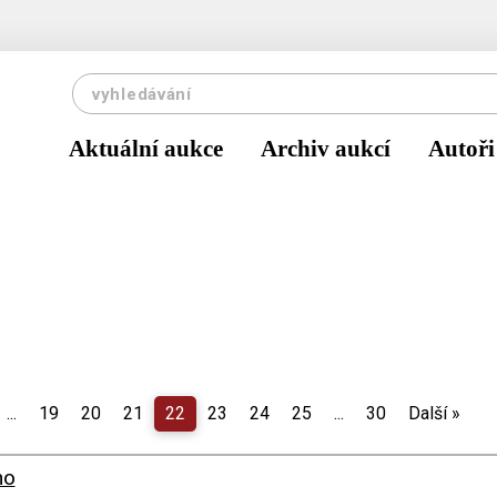
Aktuální aukce
Archiv aukcí
Autoři
...
19
20
21
22
23
24
25
...
30
Další
»
no