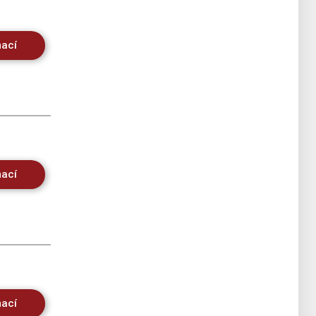
mací
mací
mací