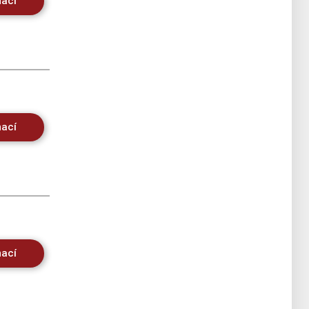
mací
mací
mací