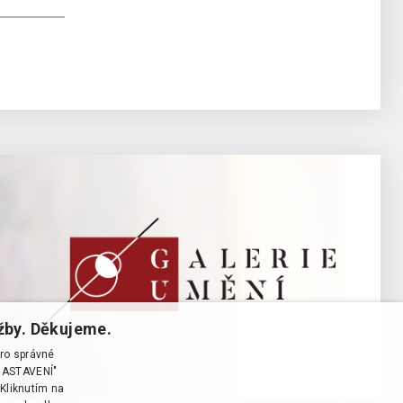
žby. Děkujeme.
pro správné
T NASTAVENÍ"
Kliknutím na