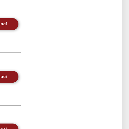
mací
mací