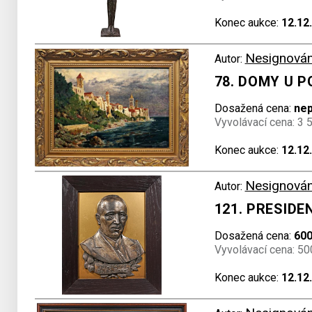
Konec aukce:
12.12
Nesignová
Autor:
78. DOMY U P
Dosažená cena:
ne
Vyvolávací cena: 3 
Konec aukce:
12.12
Nesignová
Autor:
121. PRESIDEN
Dosažená cena:
600
Vyvolávací cena: 50
Konec aukce:
12.12