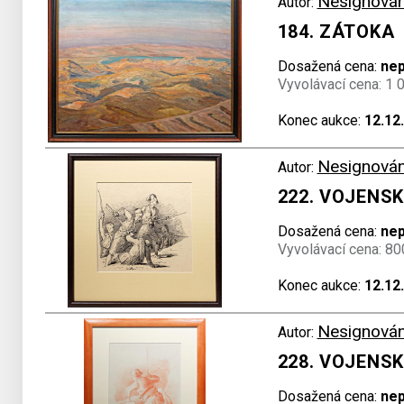
Nesignová
Autor:
184. ZÁTOKA
Dosažená cena:
ne
Vyvolávací cena: 1 
Konec aukce:
12.12
Nesignová
Autor:
222. VOJENS
Dosažená cena:
ne
Vyvolávací cena: 80
Konec aukce:
12.12
Nesignová
Autor:
228. VOJENS
Dosažená cena:
ne