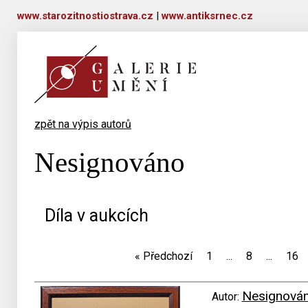
www.starozitnostiostrava.cz
|
www.antiksrnec.cz
zpět na výpis autorů
Nesignováno
Díla v aukcích
«
Předchozí
1
...
8
...
16
Nesignová
Autor: