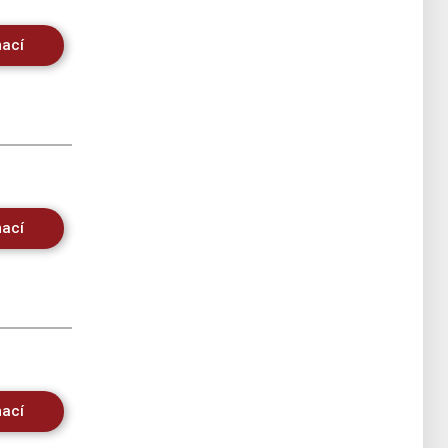
mací
mací
mací