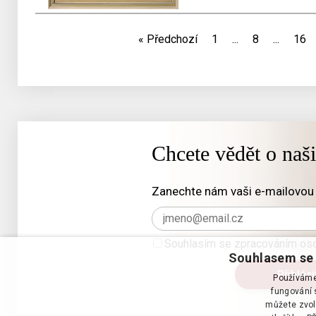
«
Předchozí
1
...
8
...
16
Chcete vědět o naš
Zanechte nám vaši e-mailovou 
Souhlasím se zpracováním oso
Souhlasem se 
Používáme 
fungování s
můžete zvol