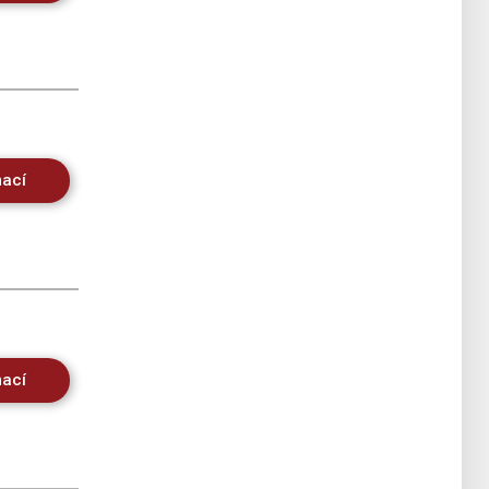
mací
mací