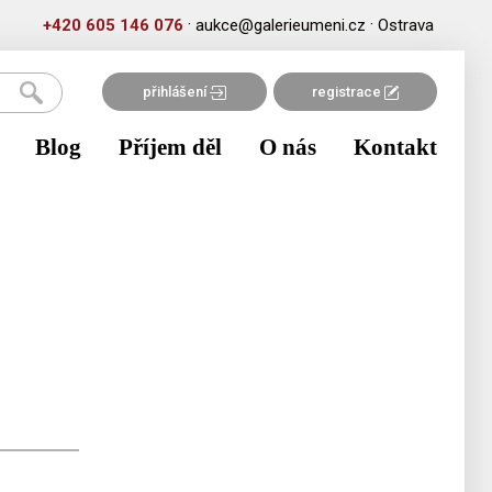
·
·
+420 605 146 076
aukce@galerieumeni.cz
Ostrava
přihlášení
registrace
Blog
Příjem děl
O nás
Kontakt