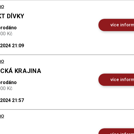
no
KT DÍVKY
více infor
prodáno
000 Kč
.2024 21:09
no
ICKÁ KRAJINA
více infor
prodáno
000 Kč
.2024 21:57
no