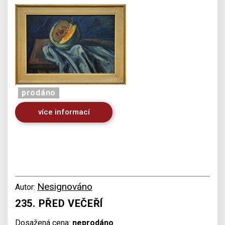
prodáno
více informací
Nesignováno
Autor:
235. PŘED VEČEŘÍ
Dosažená cena:
neprodáno