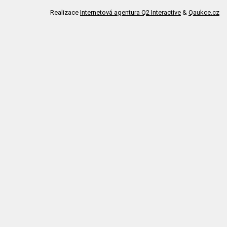
Realizace
Internetová agentura Q2 Interactive
&
Qaukce.cz