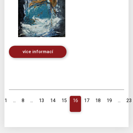
více informací
1
...
8
...
13
14
15
16
17
18
19
...
23