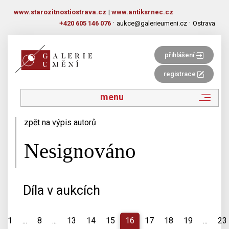
www.starozitnostiostrava.cz
|
www.antiksrnec.cz
·
·
+420 605 146 076
aukce@galerieumeni.cz
Ostrava
přihlášení
registrace
menu
zpět na výpis autorů
Nesignováno
Díla v aukcích
1
...
8
...
13
14
15
16
17
18
19
...
23