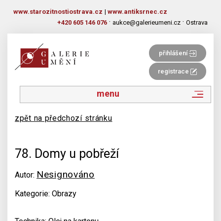
www.starozitnostiostrava.cz
|
www.antiksrnec.cz
·
·
+420 605 146 076
aukce@galerieumeni.cz
Ostrava
přihlášení
registrace
menu
zpět na předchozí stránku
78. Domy u pobřeží
Nesignováno
Autor:
Kategorie: Obrazy