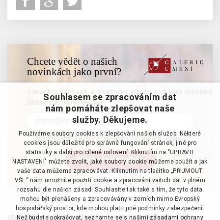
Chcete vědět o našich
novinkách jako první?
Zanechte nám vaši e-mailovou adresu a už vám neunikne
Souhlasem se zpracováním dat
žádná speciální nabídka
nám pomáháte zlepšovat naše
služby. Děkujeme.
Používáme soubory cookies k zlepšování našich služeb. Některé
Souhlasím se zpracováním osobních údajů
cookies jsou důležité pro správné fungování stránek, jiné pro
statistiky a další pro cílené oslovení. Kliknutím na "UPRAVIT
NASTAVENÍ" můžete zvolit, jaké soubory cookie můžeme použít a jak
vaše data můžeme zpracovávat. Kliknutím na tlačítko „PŘIJMOUT
VŠE“ nám umožníte použití cookie a zpracování vašich dat v plném
rozsahu dle našich zásad. Souhlasíte tak také s tím, že tyto data
mohou být přenášeny a zpracovávány v zemích mimo Evropský
hospodářský prostor, kde mohou platit jiné podmínky zabezpečení.
obchodní a aukční podmínky
·
ochrana osobních údajů
·
Než budete pokračovat, seznamte se s našimi
zásadami ochrany