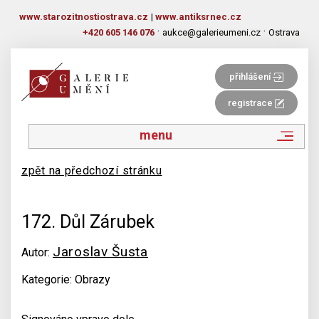
www.starozitnostiostrava.cz
|
www.antiksrnec.cz
·
·
+420 605 146 076
aukce@galerieumeni.cz
Ostrava
přihlášení
registrace
menu
zpět na předchozí stránku
172. Důl Zárubek
Jaroslav Šusta
Autor:
Kategorie: Obrazy