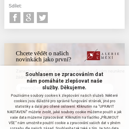
Sdílet:
Chcete vědět o našich
novinkách jako první?
Zanechte nám vaši e-mailovou adresu a už vám neunikne
Souhlasem se zpracováním dat
žádná speciální nabídka
nám pomáháte zlepšovat naše
služby. Děkujeme.
Používáme soubory cookies k zlepšování našich služeb. Některé
Souhlasím se zpracováním osobních údajů
cookies jsou důležité pro správné fungování stránek, jiné pro
statistiky a další pro cílené oslovení. Kliknutím na "UPRAVIT
NASTAVENÍ" můžete zvolit, jaké soubory cookie můžeme použít a jak
vaše data můžeme zpracovávat. Kliknutím na tlačítko „PŘIJMOUT
VŠE“ nám umožníte použití cookie a zpracování vašich dat v plném
rozsahu dle našich zásad. Souhlasíte tak také s tím, že tyto data