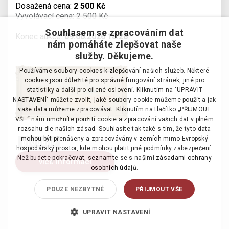
Dosažená cena:
2 500 Kč
Vyvolávací cena: 2 500 Kč
Souhlasem se zpracováním dat
Konec aukce:
09.06.2026 18:28
nám pomáháte zlepšovat naše
služby. Děkujeme.
Používáme soubory cookies k zlepšování našich služeb. Některé
cookies jsou důležité pro správné fungování stránek, jiné pro
statistiky a další pro cílené oslovení. Kliknutím na "UPRAVIT
NASTAVENÍ" můžete zvolit, jaké soubory cookie můžeme použít a jak
vaše data můžeme zpracovávat. Kliknutím na tlačítko „PŘIJMOUT
VŠE“ nám umožníte použití cookie a zpracování vašich dat v plném
rozsahu dle našich zásad. Souhlasíte tak také s tím, že tyto data
mohou být přenášeny a zpracovávány v zemích mimo Evropský
prodáno
hospodářský prostor, kde mohou platit jiné podmínky zabezpečení.
Než budete pokračovat, seznamte se s našimi
zásadami ochrany
více informací
osobních údajů.
POUZE NEZBYTNÉ
PŘIJMOUT VŠE
UPRAVIT NASTAVENÍ