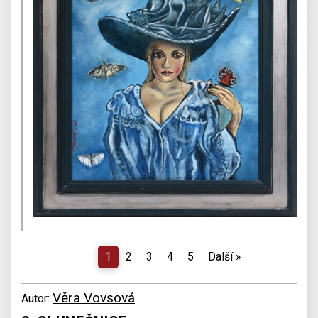
1
2
3
4
5
Další
»
Věra Vovsová
Autor: