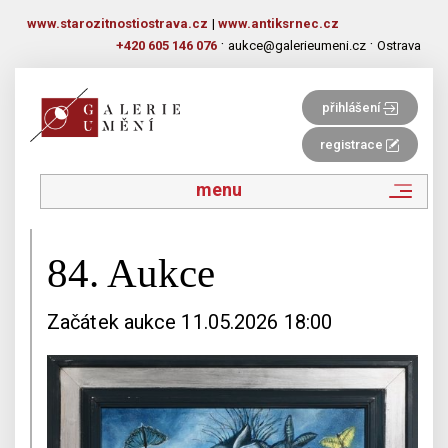
www.starozitnostiostrava.cz
|
www.antiksrnec.cz
·
·
+420 605 146 076
aukce@galerieumeni.cz
Ostrava
přihlášení
registrace
menu
84. Aukce
Začátek aukce 11.05.2026 18:00