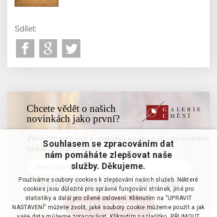
Sdílet:
Chcete vědět o našich
novinkách jako první?
Zanechte nám vaši e-mailovou adresu a už vám neunikne
Souhlasem se zpracováním dat
žádná speciální nabídka
nám pomáháte zlepšovat naše
služby. Děkujeme.
Používáme soubory cookies k zlepšování našich služeb. Některé
Souhlasím se zpracováním osobních údajů
cookies jsou důležité pro správné fungování stránek, jiné pro
statistiky a další pro cílené oslovení. Kliknutím na "UPRAVIT
NASTAVENÍ" můžete zvolit, jaké soubory cookie můžeme použít a jak
vaše data můžeme zpracovávat. Kliknutím na tlačítko „PŘIJMOUT