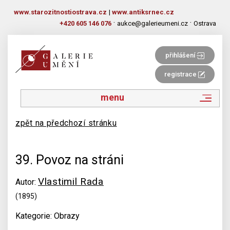
www.starozitnostiostrava.cz
|
www.antiksrnec.cz
·
·
+420 605 146 076
aukce@galerieumeni.cz
Ostrava
přihlášení
registrace
menu
zpět na předchozí stránku
39. Povoz na stráni
Vlastimil Rada
Autor:
(1895)
Kategorie: Obrazy