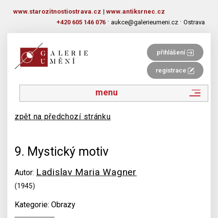
www.starozitnostiostrava.cz
|
www.antiksrnec.cz
·
·
+420 605 146 076
aukce@galerieumeni.cz
Ostrava
přihlášení
registrace
menu
zpět na předchozí stránku
9. Mystický motiv
Ladislav Maria Wagner
Autor:
(1945)
Kategorie: Obrazy