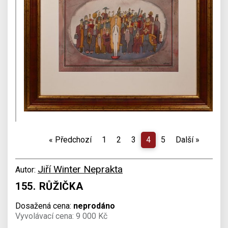
«
Předchozí
1
2
3
4
5
Další
»
Jiří Winter Neprakta
Autor:
155. RŮŽIČKA
Dosažená cena:
neprodáno
Vyvolávací cena: 9 000 Kč