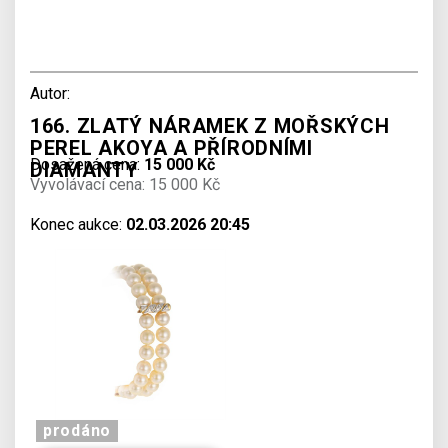
Autor:
166. ZLATÝ NÁRAMEK Z MOŘSKÝCH
PEREL AKOYA A PŘÍRODNÍMI
Dosažená cena:
15 000 Kč
DIAMANTY
Vyvolávací cena: 15 000 Kč
Konec aukce:
02.03.2026 20:45
prodáno