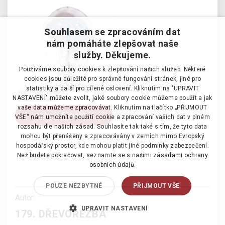
Souhlasem se zpracováním dat
nám pomáháte zlepšovat naše
služby. Děkujeme.
Používáme soubory cookies k zlepšování našich služeb. Některé
cookies jsou důležité pro správné fungování stránek, jiné pro
statistiky a další pro cílené oslovení. Kliknutím na "UPRAVIT
prodáno
NASTAVENÍ" můžete zvolit, jaké soubory cookie můžeme použít a jak
vaše data můžeme zpracovávat. Kliknutím na tlačítko „PŘIJMOUT
více informací
VŠE“ nám umožníte použití cookie a zpracování vašich dat v plném
rozsahu dle našich zásad. Souhlasíte tak také s tím, že tyto data
mohou být přenášeny a zpracovávány v zemích mimo Evropský
hospodářský prostor, kde mohou platit jiné podmínky zabezpečení.
Než budete pokračovat, seznamte se s našimi
zásadami ochrany
osobních údajů.
POUZE NEZBYTNÉ
PŘIJMOUT VŠE
Autor:
UPRAVIT NASTAVENÍ
179. DŘEVOŘEZBA