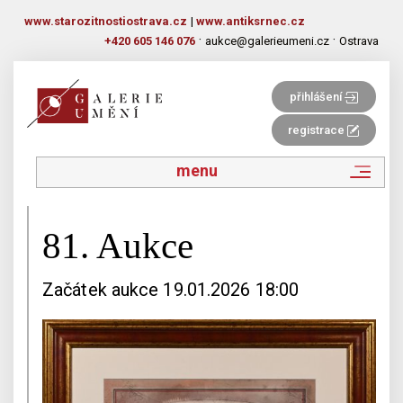
www.starozitnostiostrava.cz
|
www.antiksrnec.cz
·
·
+420 605 146 076
aukce@galerieumeni.cz
Ostrava
přihlášení
registrace
menu
81. Aukce
Začátek aukce 19.01.2026 18:00