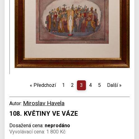
«
Předchozí
1
2
3
4
5
Další
»
Miroslav Havela
Autor:
108. KVĚTINY VE VÁZE
Dosažená cena:
neprodáno
Vyvolávací cena: 1 800 Kč