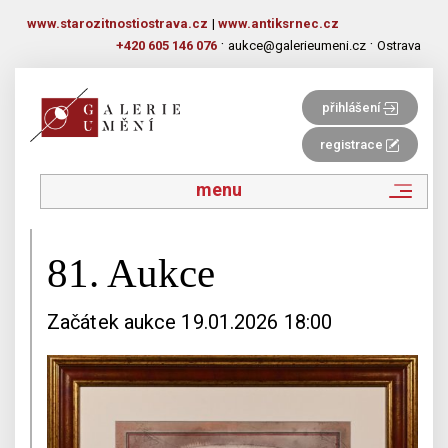
www.starozitnostiostrava.cz
|
www.antiksrnec.cz
·
·
+420 605 146 076
aukce@galerieumeni.cz
Ostrava
přihlášení
registrace
menu
81. Aukce
Začátek aukce 19.01.2026 18:00