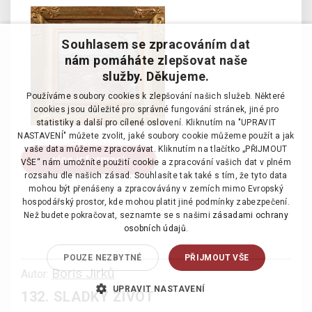
Souhlasem se zpracováním dat
nám pomáháte zlepšovat naše
služby. Děkujeme.
Používáme soubory cookies k zlepšování našich služeb. Některé
cookies jsou důležité pro správné fungování stránek, jiné pro
statistiky a další pro cílené oslovení. Kliknutím na "UPRAVIT
NASTAVENÍ" můžete zvolit, jaké soubory cookie můžeme použít a jak
vaše data můžeme zpracovávat. Kliknutím na tlačítko „PŘIJMOUT
více informací
VŠE“ nám umožníte použití cookie a zpracování vašich dat v plném
rozsahu dle našich zásad. Souhlasíte tak také s tím, že tyto data
mohou být přenášeny a zpracovávány v zemích mimo Evropský
hospodářský prostor, kde mohou platit jiné podmínky zabezpečení.
Než budete pokračovat, seznamte se s našimi
zásadami ochrany
osobních údajů.
POUZE NEZBYTNÉ
PŘIJMOUT VŠE
Boris Jirků
Autor:
UPRAVIT NASTAVENÍ
132. SLADKÝ ŽIVOT