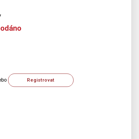
7
rodáno
ebo
Registrovat