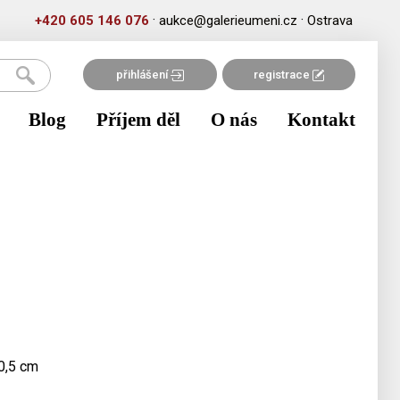
·
·
+420 605 146 076
aukce@galerieumeni.cz
Ostrava
přihlášení
registrace
Blog
Příjem děl
O nás
Kontakt
0,5 cm