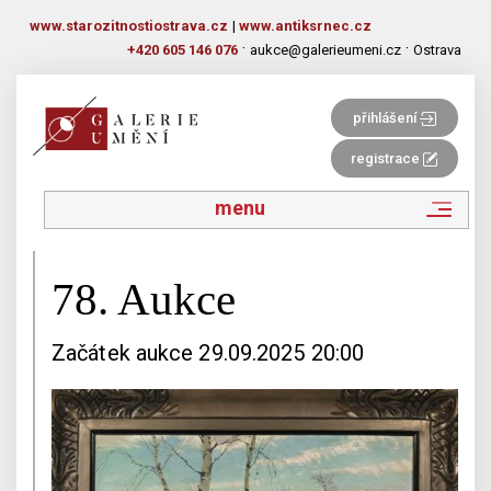
www.starozitnostiostrava.cz
|
www.antiksrnec.cz
·
·
+420 605 146 076
aukce@galerieumeni.cz
Ostrava
přihlášení
registrace
menu
78. Aukce
Začátek aukce 29.09.2025 20:00