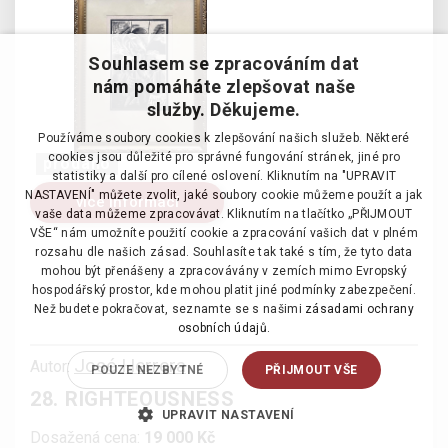
Souhlasem se zpracováním dat
nám pomáháte zlepšovat naše
služby. Děkujeme.
Používáme soubory cookies k zlepšování našich služeb. Některé
cookies jsou důležité pro správné fungování stránek, jiné pro
prodáno
statistiky a další pro cílené oslovení. Kliknutím na "UPRAVIT
NASTAVENÍ" můžete zvolit, jaké soubory cookie můžeme použít a jak
více informací
vaše data můžeme zpracovávat. Kliknutím na tlačítko „PŘIJMOUT
VŠE“ nám umožníte použití cookie a zpracování vašich dat v plném
rozsahu dle našich zásad. Souhlasíte tak také s tím, že tyto data
mohou být přenášeny a zpracovávány v zemích mimo Evropský
hospodářský prostor, kde mohou platit jiné podmínky zabezpečení.
Než budete pokračovat, seznamte se s našimi
zásadami ochrany
osobních údajů.
José Herrera
Autor:
POUZE NEZBYTNÉ
PŘIJMOUT VŠE
28. RIGHTEOUSNESS
UPRAVIT NASTAVENÍ
Dosažená cena:
19 000 Kč