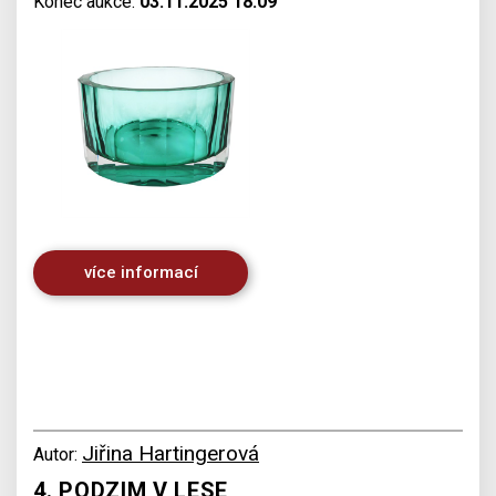
Konec aukce:
03.11.2025 18:09
více informací
Jiřina Hartingerová
Autor:
4. PODZIM V LESE