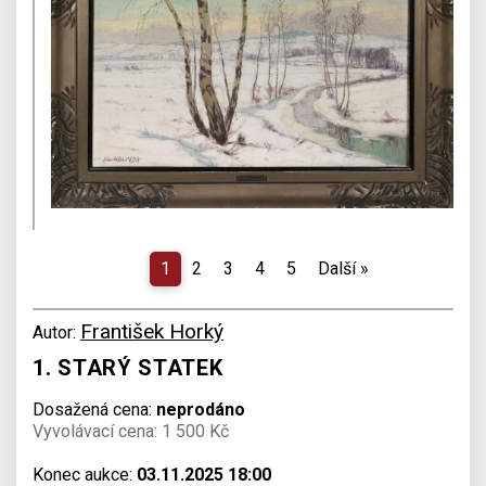
1
2
3
4
5
Další
»
František Horký
Autor:
1. STARÝ STATEK
Dosažená cena:
neprodáno
Vyvolávací cena: 1 500 Kč
Konec aukce:
03.11.2025 18:00