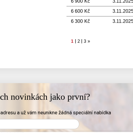
6 900 Kč
3.11.2025
6 600 Kč
3.11.2025
6 300 Kč
3.11.2025
|
|
1
2
3
»
ich novinkách jako první?
adresu a už vám neunikne žádná speciální nabídka