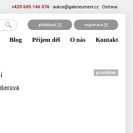
·
·
+420 605 146 076
aukce@galerieumeni.cz
Ostrava
přihlášení
registrace
Blog
Příjem děl
O nás
Kontakt
prodáno
i
išerová