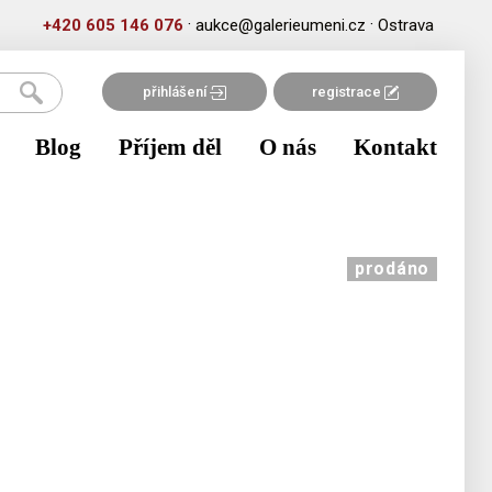
·
·
+420 605 146 076
aukce@galerieumeni.cz
Ostrava
přihlášení
registrace
Blog
Příjem děl
O nás
Kontakt
prodáno