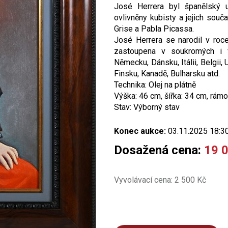
José Herrera byl španělský u
ovlivněny kubisty a jejich sou
Grise a Pabla Picassa.
José Herrera se narodil v roc
zastoupena v soukromých i ve
Německu, Dánsku, Itálii, Belgii, 
Finsku, Kanadě, Bulharsku atd.
Technika: Olej na plátně
Výška: 46 cm, šířka: 34 cm, rámo
Stav: Výborný stav
Konec aukce:
03.11.2025 18:3
Dosažená cena:
19 
Vyvolávací cena: 2 500 Kč