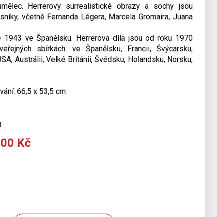
mělec. Herrerovy surrealistické obrazy a sochy jsou
časníky, včetně Fernanda Légera, Marcela Gromaira, Juana
e 1943 ve Španělsku. Herrerova díla jsou od roku 1970
řejných sbírkách: ve Španělsku, Francii, Švýcarsku,
USA, Austrálii, Velké Británii, Švédsku, Holandsku, Norsku,
vání: 66,5 x 53,5 cm
0
000 Kč