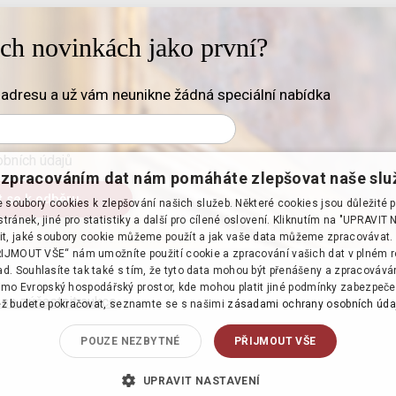
ich novinkách jako první?
adresu a už vám neunikne žádná speciální nabídka
bních údajů
zpracováním dat nám pomáháte zlepšovat naše slu
soubory cookies k zlepšování našich služeb. Některé cookies jsou důležité 
tránek, jiné pro statistiky a další pro cílené oslovení. Kliknutím na "UPRAVI
it, jaké soubory cookie můžeme použít a jak vaše data můžeme zpracovávat. 
PŘIJMOUT VŠE“ nám umožníte použití cookie a zpracování vašich dat v plném 
d. Souhlasíte tak také s tím, že tyto data mohou být přenášeny a zpracováv
mo Evropský hospodářský prostor, kde mohou platit jiné podmínky zabezpeče
 se zúčastnit aukce
·
ž budete pokračovat, seznamte se s našimi
zásadami ochrany osobních úda
POUZE NEZBYTNÉ
PŘIJMOUT VŠE
UPRAVIT NASTAVENÍ