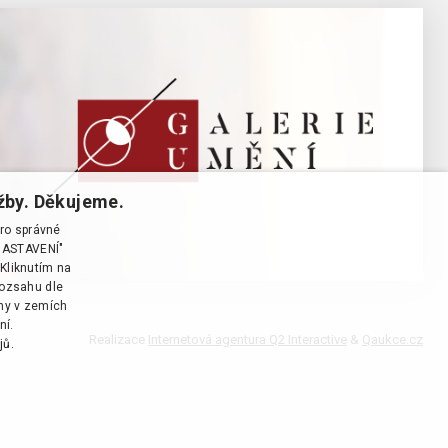
žby. Děkujeme.
pro správné
T NASTAVENÍ"
Kliknutím na
rozsahu dle
ány v zemích
ní.
Realizace
Internetová agentura Q2 Interactive
&
Qaukce.cz
jů.