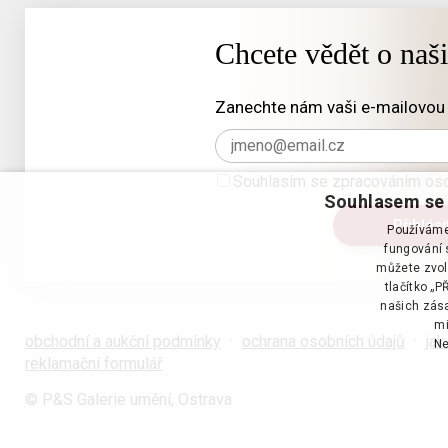
Chcete vědět o naš
Zanechte nám vaši e-mailovou 
Souhlasím se zpracováním oso
Souhlasem se 
Používáme 
fungování s
můžete zvol
tlačítko „
našich zása
mi
obchodní a aukční podmínky
·
ochrana osobních údajů
·
jak
Ne
reklamační formulář
© P&S Galerie umění, Ostrava