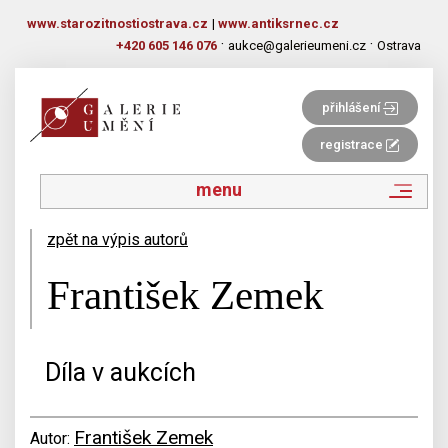
www.starozitnostiostrava.cz
|
www.antiksrnec.cz
·
·
+420 605 146 076
aukce@galerieumeni.cz
Ostrava
přihlášení
registrace
menu
zpět na výpis autorů
František Zemek
Díla v aukcích
František Zemek
Autor: