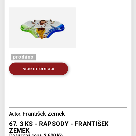
prodáno
více informací
František Zemek
Autor:
67. 3 KS - RAPSODY - FRANTIŠEK
ZEMEK
Dosažená cena:
2 600 Kč