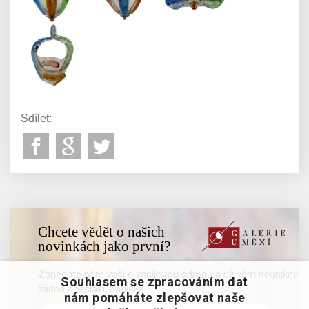
Sdílet:
Chcete vědět o našich
novinkách jako první?
Zanechte nám vaši e-mailovou adresu a už vám neunikne
Souhlasem se zpracováním dat
žádná speciální nabídka
nám pomáháte zlepšovat naše