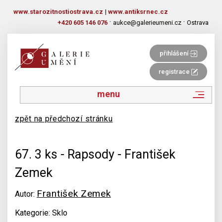
www.starozitnostiostrava.cz
|
www.antiksrnec.cz
·
·
+420 605 146 076
aukce@galerieumeni.cz
Ostrava
přihlášení
registrace
menu
zpět na předchozí stránku
67. 3 ks - Rapsody - František
Zemek
František Zemek
Autor:
Kategorie: Sklo