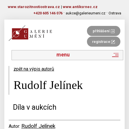
www.starozitnostiostrava.cz
|
www.antiksrnec.cz
·
·
+420 605 146 076
aukce@galerieumeni.cz
Ostrava
přihlášení
registrace
menu
zpět na výpis autorů
Rudolf Jelínek
Díla v aukcích
Rudolf Jelínek
Autor: