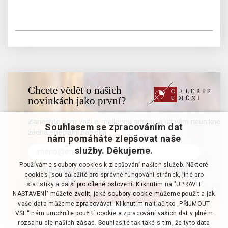
Chcete vědět o našich
novinkách jako první?
Zanechte nám vaši e-mailovou adresu a už vám neunikne
Souhlasem se zpracováním dat
žádná speciální nabídka
nám pomáháte zlepšovat naše
služby. Děkujeme.
Používáme soubory cookies k zlepšování našich služeb. Některé
Souhlasím se zpracováním osobních údajů
cookies jsou důležité pro správné fungování stránek, jiné pro
statistiky a další pro cílené oslovení. Kliknutím na "UPRAVIT
NASTAVENÍ" můžete zvolit, jaké soubory cookie můžeme použít a jak
vaše data můžeme zpracovávat. Kliknutím na tlačítko „PŘIJMOUT
VŠE“ nám umožníte použití cookie a zpracování vašich dat v plném
rozsahu dle našich zásad. Souhlasíte tak také s tím, že tyto data