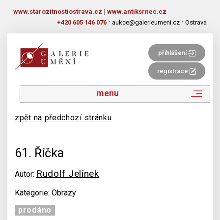
www.starozitnostiostrava.cz
|
www.antiksrnec.cz
·
·
+420 605 146 076
aukce@galerieumeni.cz
Ostrava
přihlášení
registrace
menu
zpět na předchozí stránku
61. Říčka
Rudolf Jelínek
Autor:
Kategorie: Obrazy
prodáno