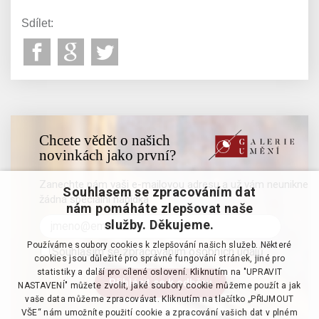
Sdílet:
Chcete vědět o našich
novinkách jako první?
Zanechte nám vaši e-mailovou adresu a už vám neunikne
Souhlasem se zpracováním dat
žádná speciální nabídka
nám pomáháte zlepšovat naše
služby. Děkujeme.
Používáme soubory cookies k zlepšování našich služeb. Některé
Souhlasím se zpracováním osobních údajů
cookies jsou důležité pro správné fungování stránek, jiné pro
statistiky a další pro cílené oslovení. Kliknutím na "UPRAVIT
NASTAVENÍ" můžete zvolit, jaké soubory cookie můžeme použít a jak
vaše data můžeme zpracovávat. Kliknutím na tlačítko „PŘIJMOUT
VŠE“ nám umožníte použití cookie a zpracování vašich dat v plném