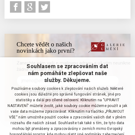
Chcete vědět o našich
novinkách jako první?
Zanechte nám vaši e-mailovou adresu a už vám neunikne
Souhlasem se zpracováním dat
žádná speciální nabídka
nám pomáháte zlepšovat naše
služby. Děkujeme.
Používáme soubory cookies k zlepšování našich služeb. Některé
Souhlasím se zpracováním osobních údajů
cookies jsou důležité pro správné fungování stránek, jiné pro
statistiky a další pro cílené oslovení. Kliknutím na "UPRAVIT
NASTAVENÍ" můžete zvolit, jaké soubory cookie můžeme použít a jak
vaše data můžeme zpracovávat. Kliknutím na tlačítko „PŘIJMOUT
VŠE“ nám umožníte použití cookie a zpracování vašich dat v plném
rozsahu dle našich zásad. Souhlasíte tak také s tím, že tyto data
mohou být přenášeny a zpracovávány v zemích mimo Evropský
hospodářský prostor, kde mohou platit jiné podmínky zabezpečení.