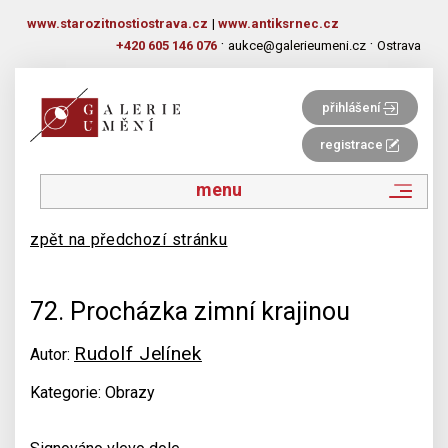
www.starozitnostiostrava.cz
|
www.antiksrnec.cz
·
·
+420 605 146 076
aukce@galerieumeni.cz
Ostrava
přihlášení
registrace
menu
zpět na předchozí stránku
72. Procházka zimní krajinou
Rudolf Jelínek
Autor:
Kategorie: Obrazy