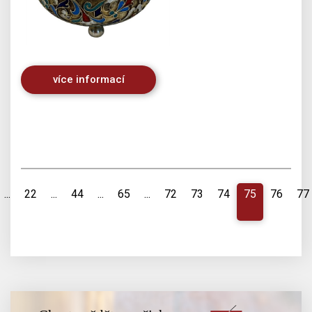
více informací
...
22
...
44
...
65
...
72
73
74
75
76
77