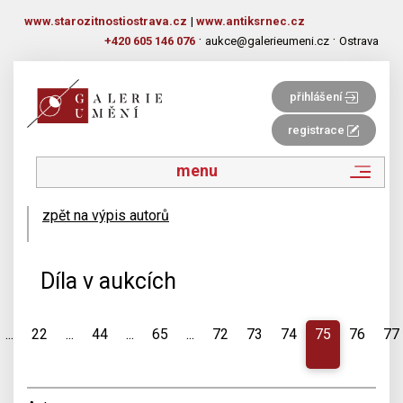
www.starozitnostiostrava.cz
|
www.antiksrnec.cz
·
·
+420 605 146 076
aukce@galerieumeni.cz
Ostrava
přihlášení
registrace
menu
zpět na výpis autorů
Díla v aukcích
...
22
...
44
...
65
...
72
73
74
75
76
77