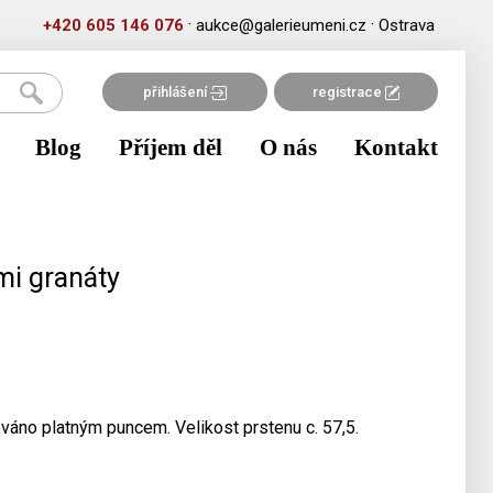
·
·
+420 605 146 076
aukce@galerieumeni.cz
Ostrava
přihlášení
registrace
Blog
Příjem děl
O nás
Kontakt
mi granáty
váno platným puncem. Velikost prstenu c. 57,5.