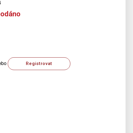
4
rodáno
ebo
Registrovat