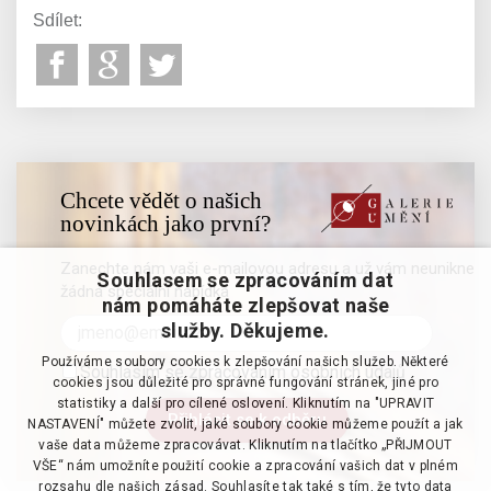
Sdílet:
Chcete vědět o našich
novinkách jako první?
Zanechte nám vaši e-mailovou adresu a už vám neunikne
Souhlasem se zpracováním dat
žádná speciální nabídka
nám pomáháte zlepšovat naše
služby. Děkujeme.
Používáme soubory cookies k zlepšování našich služeb. Některé
Souhlasím se zpracováním osobních údajů
cookies jsou důležité pro správné fungování stránek, jiné pro
statistiky a další pro cílené oslovení. Kliknutím na "UPRAVIT
NASTAVENÍ" můžete zvolit, jaké soubory cookie můžeme použít a jak
vaše data můžeme zpracovávat. Kliknutím na tlačítko „PŘIJMOUT
VŠE“ nám umožníte použití cookie a zpracování vašich dat v plném
rozsahu dle našich zásad. Souhlasíte tak také s tím, že tyto data