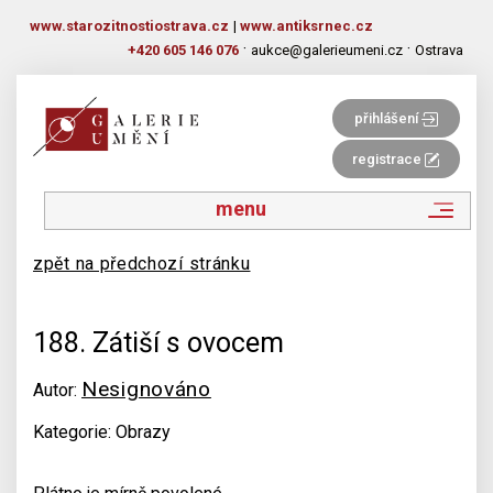
www.starozitnostiostrava.cz
|
www.antiksrnec.cz
·
·
+420 605 146 076
aukce@galerieumeni.cz
Ostrava
přihlášení
registrace
menu
zpět na předchozí stránku
188. Zátiší s ovocem
Nesignováno
Autor:
Kategorie: Obrazy