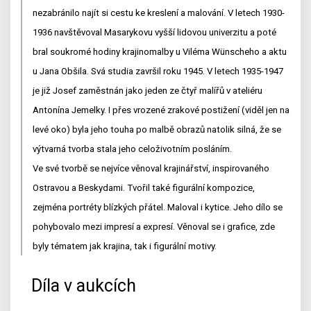
nezabránilo najít si cestu ke kreslení a malování. V letech 1930-
1936 navštěvoval Masarykovu vyšší lidovou univerzitu a poté
bral soukromé hodiny krajinomalby u Viléma Wünscheho a aktu
u Jana Obšila. Svá studia završil roku 1945. V letech 1935-1947
je již Josef zaměstnán jako jeden ze čtyř malířů v ateliéru
Antonína Jemelky. I přes vrozené zrakové postižení (viděl jen na
levé oko) byla jeho touha po malbě obrazů natolik silná, že se
výtvarná tvorba stala jeho celoživotním posláním.
Ve své tvorbě se nejvíce věnoval krajinářství, inspirovaného
Ostravou a Beskydami. Tvořil také figurální kompozice,
zejména portréty blízkých přátel. Maloval i kytice. Jeho dílo se
pohybovalo mezi impresí a expresí. Věnoval se i grafice, zde
byly tématem jak krajina, tak i figurální motivy.
Díla v aukcích