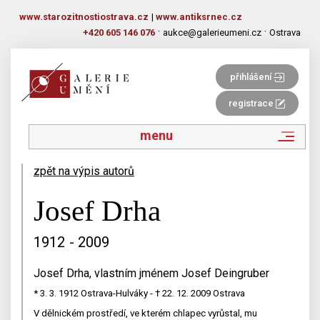
www.starozitnostiostrava.cz
|
www.antiksrnec.cz
·
·
+420 605 146 076
aukce@galerieumeni.cz
Ostrava
přihlášení
registrace
menu
zpět na výpis autorů
Josef Drha
1912 - 2009
Josef Drha, vlastním jménem Josef Deingruber
* 3. 3. 1912 Ostrava-Hulváky - † 22. 12. 2009 Ostrava
V dělnickém prostředí, ve kterém chlapec vyrůstal, mu