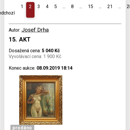
1
2
3
4
5
...
8
...
15
...
21
...
2
edchozí
Josef Drha
Autor:
15. AKT
Dosažená cena:
5 040 Kč
Vyvolávací cena: 1 900 Kč
Konec aukce:
08.09.2019 18:14
prodáno