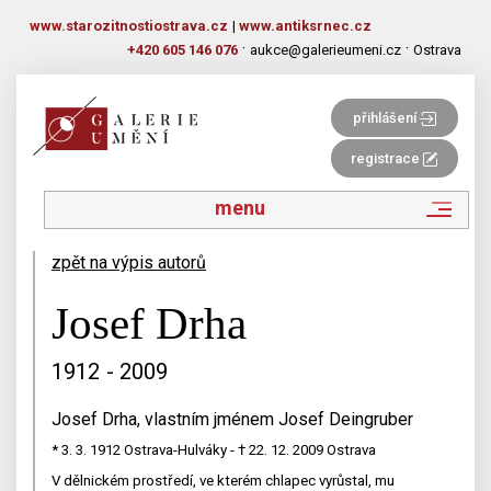
www.starozitnostiostrava.cz
|
www.antiksrnec.cz
·
·
+420 605 146 076
aukce@galerieumeni.cz
Ostrava
přihlášení
registrace
menu
zpět na výpis autorů
Josef Drha
1912 - 2009
Josef Drha, vlastním jménem Josef Deingruber
* 3. 3. 1912 Ostrava-Hulváky - † 22. 12. 2009 Ostrava
V dělnickém prostředí, ve kterém chlapec vyrůstal, mu