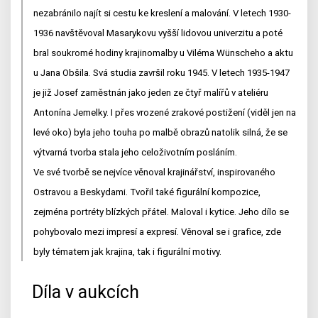
nezabránilo najít si cestu ke kreslení a malování. V letech 1930-
1936 navštěvoval Masarykovu vyšší lidovou univerzitu a poté
bral soukromé hodiny krajinomalby u Viléma Wünscheho a aktu
u Jana Obšila. Svá studia završil roku 1945. V letech 1935-1947
je již Josef zaměstnán jako jeden ze čtyř malířů v ateliéru
Antonína Jemelky. I přes vrozené zrakové postižení (viděl jen na
levé oko) byla jeho touha po malbě obrazů natolik silná, že se
výtvarná tvorba stala jeho celoživotním posláním.
Ve své tvorbě se nejvíce věnoval krajinářství, inspirovaného
Ostravou a Beskydami. Tvořil také figurální kompozice,
zejména portréty blízkých přátel. Maloval i kytice. Jeho dílo se
pohybovalo mezi impresí a expresí. Věnoval se i grafice, zde
byly tématem jak krajina, tak i figurální motivy.
Díla v aukcích