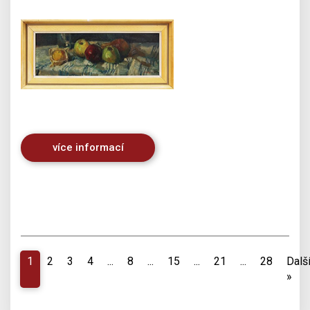
více informací
1
2
3
4
...
8
...
15
...
21
...
28
Dalš
»