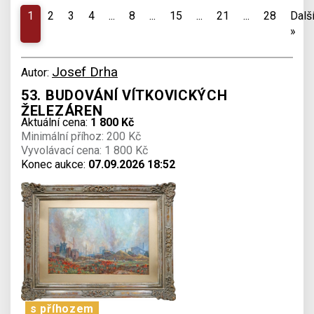
1
2
3
4
...
8
...
15
...
21
...
28
Dalš
»
Josef Drha
Autor:
53. BUDOVÁNÍ VÍTKOVICKÝCH
ŽELEZÁREN
Aktuální cena:
1 800 Kč
Minimální příhoz: 200 Kč
Vyvolávací cena: 1 800 Kč
Konec aukce:
07.09.2026 18:52
s příhozem