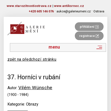
www.starozitnostiostrava.cz
|
www.antiksrnec.cz
·
·
+420 605 146 076
aukce@galerieumeni.cz
Ostrava
přihlášení
registrace
menu
zpět na předchozí stránku
37. Horníci v rubání
Vilém Wünsche
Autor:
(1900 - 1984)
Kategorie: Obrazy