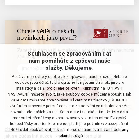
Chcete vědět o našich
novinkách jako první?
Zanechte nám vaši e-mailovou adresu a už vám neunikne
Souhlasem se zpracováním dat
žádná speciální nabídka
nám pomáháte zlepšovat naše
služby. Děkujeme.
Používáme soubory cookies k zlepšování našich služeb. Některé
Souhlasím se zpracováním osobních údajů
cookies jsou důležité pro správné fungování stránek, jiné pro
statistiky a další pro cílené oslovení. Kliknutím na "UPRAVIT
NASTAVENÍ" můžete zvolit, jaké soubory cookie můžeme použít a jak
vaše data můžeme zpracovávat. Kliknutím na tlačítko „PŘIJMOUT
VŠE“ nám umožníte použití cookie a zpracování vašich dat v plném
rozsahu dle našich zásad. Souhlasíte tak také s tím, že tyto data
mohou být přenášeny a zpracovávány v zemích mimo Evropský
hospodářský prostor, kde mohou platit jiné podmínky zabezpečení.
obchodní a aukční podmínky
·
ochrana osobních údajů
·
Než budete pokračovat, seznamte se s našimi
zásadami ochrany
jak se zúčastnit aukce
·
reklamační formulář
osobních údajů.