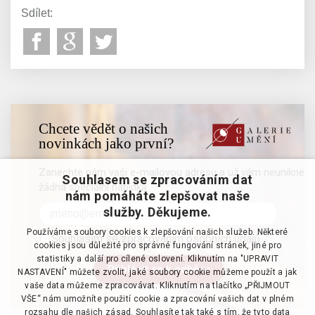
Sdílet:
Chcete vědět o našich
novinkách jako první?
Zanechte nám vaši e-mailovou adresu a už vám neunikne
Souhlasem se zpracováním dat
žádná speciální nabídka
nám pomáháte zlepšovat naše
služby. Děkujeme.
Používáme soubory cookies k zlepšování našich služeb. Některé
Souhlasím se zpracováním osobních údajů
cookies jsou důležité pro správné fungování stránek, jiné pro
statistiky a další pro cílené oslovení. Kliknutím na "UPRAVIT
NASTAVENÍ" můžete zvolit, jaké soubory cookie můžeme použít a jak
vaše data můžeme zpracovávat. Kliknutím na tlačítko „PŘIJMOUT
VŠE“ nám umožníte použití cookie a zpracování vašich dat v plném
rozsahu dle našich zásad. Souhlasíte tak také s tím, že tyto data