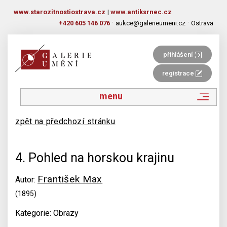
www.starozitnostiostrava.cz
|
www.antiksrnec.cz
·
·
+420 605 146 076
aukce@galerieumeni.cz
Ostrava
přihlášení
registrace
menu
zpět na předchozí stránku
4. Pohled na horskou krajinu
František Max
Autor:
(1895)
Kategorie: Obrazy