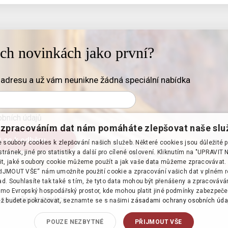
ich novinkách jako první?
adresu a už vám neunikne žádná speciální nabídka
bních údajů
zpracováním dat nám pomáháte zlepšovat naše slu
soubory cookies k zlepšování našich služeb. Některé cookies jsou důležité 
tránek, jiné pro statistiky a další pro cílené oslovení. Kliknutím na "UPRAVI
it, jaké soubory cookie můžeme použít a jak vaše data můžeme zpracovávat. 
PŘIJMOUT VŠE“ nám umožníte použití cookie a zpracování vašich dat v plném 
d. Souhlasíte tak také s tím, že tyto data mohou být přenášeny a zpracováv
mo Evropský hospodářský prostor, kde mohou platit jiné podmínky zabezpeče
 se zúčastnit aukce
·
ž budete pokračovat, seznamte se s našimi
zásadami ochrany osobních úda
POUZE NEZBYTNÉ
PŘIJMOUT VŠE