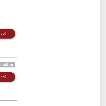
mací
rodáno
mací