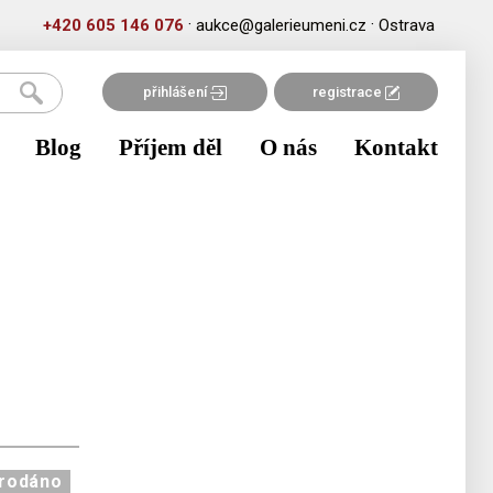
·
·
+420 605 146 076
aukce@galerieumeni.cz
Ostrava
přihlášení
registrace
Blog
Příjem děl
O nás
Kontakt
rodáno