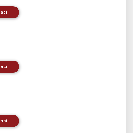
mací
mací
mací