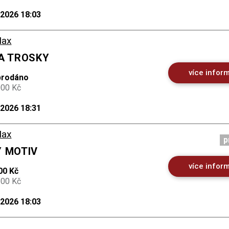
.2026 18:03
Max
NA TROSKY
více infor
prodáno
000 Kč
.2026 18:31
Max
p
Ý MOTIV
více infor
00 Kč
500 Kč
.2026 18:03