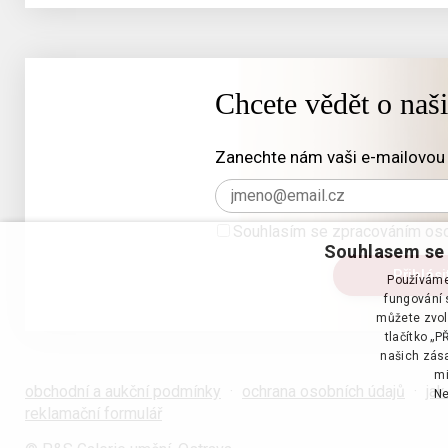
Chcete vědět o naš
Zanechte nám vaši e-mailovou 
Souhlasím se zpracováním oso
Souhlasem se 
Používáme 
fungování s
můžete zvol
tlačítko „
našich zása
mi
obchodní a aukční podmínky
·
ochrana osobních údajů
·
jak
Ne
reklamační formulář