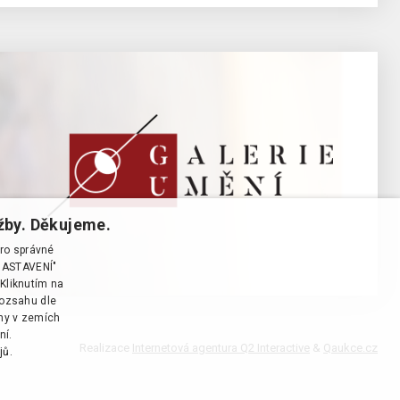
žby. Děkujeme.
pro správné
T NASTAVENÍ"
Kliknutím na
rozsahu dle
ány v zemích
ní.
Realizace
Internetová agentura Q2 Interactive
&
Qaukce.cz
jů.