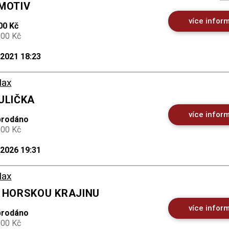
 MOTIV
více infor
00 Kč
500 Kč
.2021 18:23
Max
ULIČKA
více infor
prodáno
500 Kč
.2026 19:31
Max
A HORSKOU KRAJINU
více infor
prodáno
000 Kč