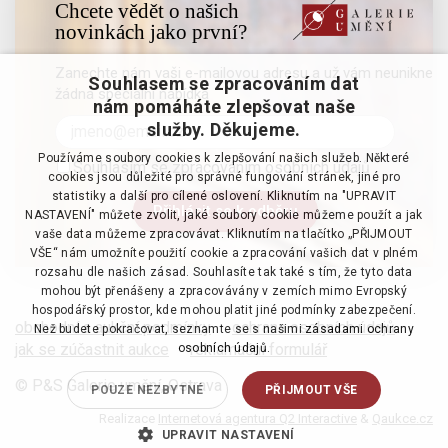
Chcete vědět o našich
novinkách jako první?
Zanechte nám vaši e-mailovou adresu a už vám neunikne
Souhlasem se zpracováním dat
žádná speciální nabídka
nám pomáháte zlepšovat naše
služby. Děkujeme.
Používáme soubory cookies k zlepšování našich služeb. Některé
Souhlasím se zpracováním osobních údajů
cookies jsou důležité pro správné fungování stránek, jiné pro
statistiky a další pro cílené oslovení. Kliknutím na "UPRAVIT
NASTAVENÍ" můžete zvolit, jaké soubory cookie můžeme použít a jak
vaše data můžeme zpracovávat. Kliknutím na tlačítko „PŘIJMOUT
VŠE“ nám umožníte použití cookie a zpracování vašich dat v plném
rozsahu dle našich zásad. Souhlasíte tak také s tím, že tyto data
mohou být přenášeny a zpracovávány v zemích mimo Evropský
hospodářský prostor, kde mohou platit jiné podmínky zabezpečení.
obchodní a aukční podmínky
·
ochrana osobních údajů
·
Než budete pokračovat, seznamte se s našimi
zásadami ochrany
jak se zúčastnit aukce
·
reklamační formulář
osobních údajů.
© P&S Galerie umění, Ostrava
POUZE NEZBYTNÉ
PŘIJMOUT VŠE
Realizace
Internetová agentura Q2 Interactive
&
Qaukce.cz
UPRAVIT NASTAVENÍ