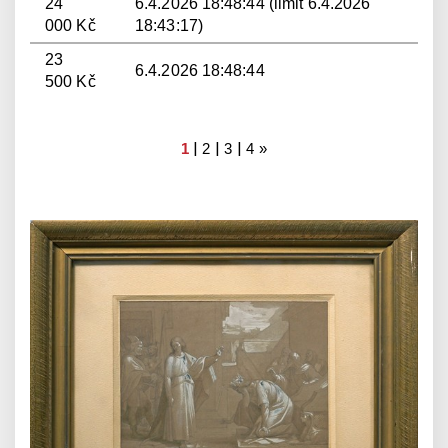
24
6.4.2026 18:48:44 (limit 6.4.2026
000 Kč
18:43:17)
23
6.4.2026 18:48:44
500 Kč
|
|
|
1
2
3
4
»