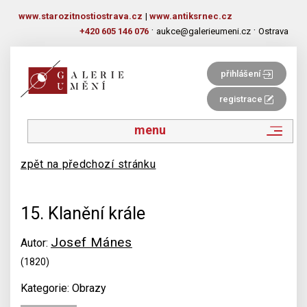
www.starozitnostiostrava.cz
|
www.antiksrnec.cz
·
·
+420 605 146 076
aukce@galerieumeni.cz
Ostrava
přihlášení
registrace
menu
zpět na předchozí stránku
15. Klanění krále
Josef Mánes
Autor:
(1820)
Kategorie: Obrazy