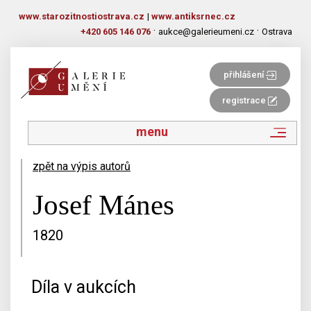
www.starozitnostiostrava.cz
|
www.antiksrnec.cz
·
·
+420 605 146 076
aukce@galerieumeni.cz
Ostrava
přihlášení
registrace
menu
zpět na výpis autorů
Josef Mánes
1820
Díla v aukcích