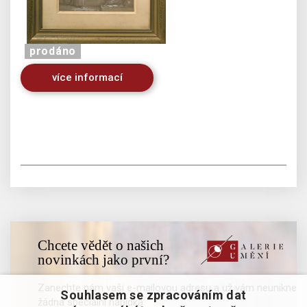
prodáno
více informací
Chcete vědět o našich
novinkách jako první?
Zanechte nám vaši e-mailovou adresu a už vám neunikne
Souhlasem se zpracováním dat
žádná speciální nabídka