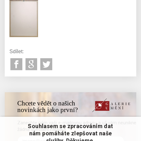
Sdílet:
Chcete vědět o našich
novinkách jako první?
Zanechte nám vaši e-mailovou adresu a už vám neunikne
Souhlasem se zpracováním dat
žádná speciální nabídka
nám pomáháte zlepšovat naše
služby. Děkujeme.