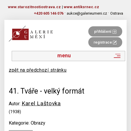
www.starozitnostiostrava.cz
|
www.antiksrnec.cz
·
·
+420 605 146 076
aukce@galerieumeni.cz
Ostrava
přihlášení
registrace
menu
zpět na předchozí stránku
41. Tváře - velký formát
Karel Laštovka
Autor:
(1938)
Kategorie: Obrazy