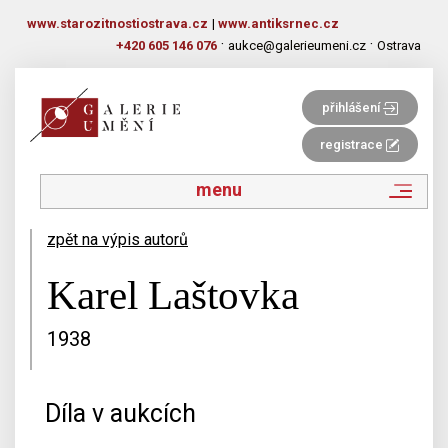
www.starozitnostiostrava.cz
|
www.antiksrnec.cz
·
·
+420 605 146 076
aukce@galerieumeni.cz
Ostrava
přihlášení
registrace
menu
zpět na výpis autorů
Karel Laštovka
1938
Díla v aukcích