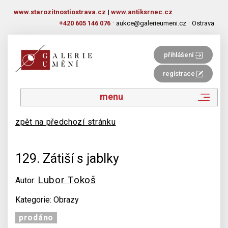
www.starozitnostiostrava.cz
|
www.antiksrnec.cz
·
·
+420 605 146 076
aukce@galerieumeni.cz
Ostrava
přihlášení
registrace
menu
zpět na předchozí stránku
129. Zátiší s jablky
Lubor Tokoš
Autor:
Kategorie: Obrazy
prodáno