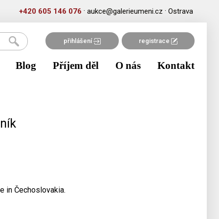
·
·
+420 605 146 076
aukce@galerieumeni.cz
Ostrava
přihlášení
registrace
Blog
Příjem děl
O nás
Kontakt
ník
e in Čechoslovakia.