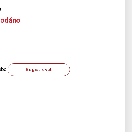
8
rodáno
ebo
Registrovat