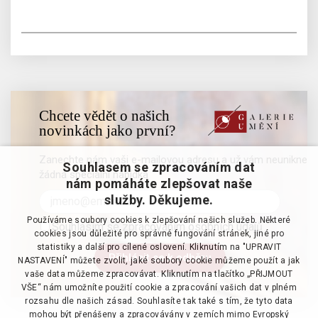
Chcete vědět o našich
novinkách jako první?
Zanechte nám vaši e-mailovou adresu a už vám neunikne
Souhlasem se zpracováním dat
žádná speciální nabídka
nám pomáháte zlepšovat naše
služby. Děkujeme.
Používáme soubory cookies k zlepšování našich služeb. Některé
Souhlasím se zpracováním osobních údajů
cookies jsou důležité pro správné fungování stránek, jiné pro
statistiky a další pro cílené oslovení. Kliknutím na "UPRAVIT
NASTAVENÍ" můžete zvolit, jaké soubory cookie můžeme použít a jak
vaše data můžeme zpracovávat. Kliknutím na tlačítko „PŘIJMOUT
VŠE“ nám umožníte použití cookie a zpracování vašich dat v plném
rozsahu dle našich zásad. Souhlasíte tak také s tím, že tyto data
mohou být přenášeny a zpracovávány v zemích mimo Evropský