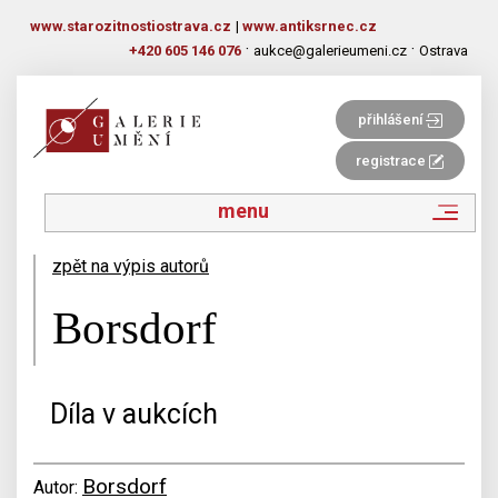
www.starozitnostiostrava.cz
|
www.antiksrnec.cz
·
·
+420 605 146 076
aukce@galerieumeni.cz
Ostrava
přihlášení
registrace
menu
zpět na výpis autorů
Borsdorf
Díla v aukcích
Borsdorf
Autor: