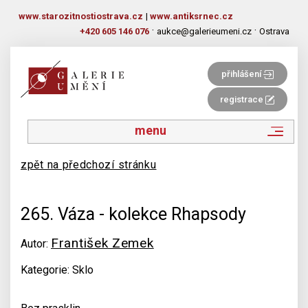
www.starozitnostiostrava.cz
|
www.antiksrnec.cz
·
·
+420 605 146 076
aukce@galerieumeni.cz
Ostrava
přihlášení
registrace
menu
zpět na předchozí stránku
265. Váza - kolekce Rhapsody
František Zemek
Autor:
Kategorie: Sklo