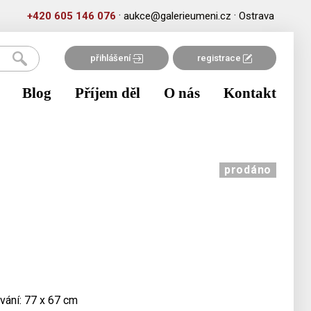
·
·
+420 605 146 076
aukce@galerieumeni.cz
Ostrava
přihlášení
registrace
Blog
Příjem děl
O nás
Kontakt
prodáno
vání: 77 x 67 cm