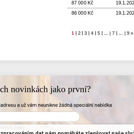
87 000 Kč
19.1.20
86 000 Kč
19.1.20
|
|
|
|
|
|
1
2
3
4
5
... |
7
... |
9
»
ich novinkách jako první?
adresu a už vám neunikne žádná speciální nabídka
bních údajů
zpracováním dat nám pomáháte zlepšovat naše slu