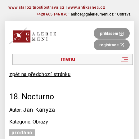
www.starozitnostiostrava.cz
|
www.antiksrnec.cz
·
·
+420 605 146 076
aukce@galerieumeni.cz
Ostrava
přihlášení
registrace
menu
zpět na předchozí stránku
18. Nocturno
Jan Kanyza
Autor:
Kategorie: Obrazy
prodáno