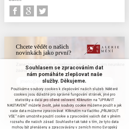
Chcete vědět o našich
novinkách jako první?
Zanechte nám vaši e-mailovou adresu a už vám neunikne
Souhlasem se zpracováním dat
žádná speciální nabídka
nám pomáháte zlepšovat naše
služby. Děkujeme.
Používáme soubory cookies k zlepšování našich služeb. Některé
Souhlasím se zpracováním osobních údajů
cookies jsou důležité pro správné fungování stránek, jiné pro
statistiky a další pro cílené oslovení. Kliknutím na "UPRAVIT
NASTAVENÍ" můžete zvolit, jaké soubory cookie můžeme použít a jak
vaše data můžeme zpracovávat. Kliknutím na tlačítko „PŘIJMOUT
VŠE“ nám umožníte použití cookie a zpracování vašich dat v plném
rozsahu dle našich zásad. Souhlasíte tak také s tím, že tyto data
mohou být přenášeny a zpracovávány v zemích mimo Evropský