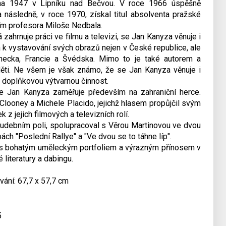
jna 1947 v Lipníku nad Bečvou. V roce 1966 úspěšně
následně, v roce 1970, získal titul absolventa pražské
m profesora Miloše Nedbala.
 zahrnuje práci ve filmu a televizi, se Jan Kanyza věnuje i
a k vystavování svých obrazů nejen v České republice, ale
ěmecka, Francie a Švédska. Mimo to je také autorem a
 děti. Ne všem je však známo, že se Jan Kanyza věnuje i
a doplňkovou výtvarnou činnost.
Jan Kanyza zaměřuje především na zahraniční herce.
 Clooney a Michele Placido, jejichž hlasem propůjčil svým
z jejich filmových a televizních rolí.
hudebním poli, spolupracoval s Věrou Martinovou ve dvou
bách "Poslední Rallye" a "Ve dvou se to táhne líp".
s bohatým uměleckým portfoliem a výrazným přínosem v
é literatury a dabingu.
vání: 67,7 x 57,7 cm
5