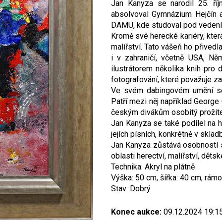
Jan Kanyza se narodil 25. ří
absolvoval Gymnázium Hejčín a 
DAMU, kde studoval pod vedení
Kromě své herecké kariéry, která
malířství. Tato vášeň ho přivedl
i v zahraničí, včetně USA, N
ilustrátorem několika knih pro
fotografování, které považuje z
Ve svém dabingovém umění se 
Patří mezi něj například George
českým divákům osobitý prožitek 
Jan Kanyza se také podílel na 
jejích písních, konkrétně v sklad
Jan Kanyza zůstává osobností 
oblasti herectví, malířství, dětsk
Technika: Akryl na plátně
Výška: 50 cm, šířka: 40 cm, rámo
Stav: Dobrý
Konec aukce:
09.12.2024 19:1