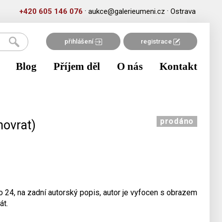
·
·
+420 605 146 076
aukce@galerieumeni.cz
Ostrava
přihlášení
registrace
Blog
Příjem děl
O nás
Kontakt
prodáno
novrat)
 24, na zadní autorský popis, autor je vyfocen s obrazem
át.