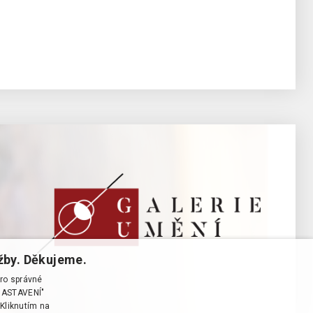
žby. Děkujeme.
pro správné
T NASTAVENÍ"
Kliknutím na