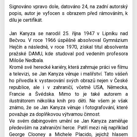
Signováno vpravo dole, datováno 24, na zadní autorský
popis, autor je vyfocen s obrazem před rámováním, k
dílu je certifikát.
Jan Kanyza se narodil 25. října 1947 v Lipníku nad
Bečvou. V roce 1966 úspěšně absolvoval Gymnázium
Hejčín a následně, v roce 1970, získal titul absolventa
pražské DAMU, kde studoval pod vedením profesora
Miloše Nedbala.
Kromě své herecké kariéry, která zahrnuje práci ve filmu
a televizi, se Jan Kanyza věnuje i malířství. Tato vášeň
ho přivedla k vystavování svých obrazů nejen v České
republice, ale i v zahraničí, včetně USA, Německa,
Francie a Švédska. Mimo to je také autorem a
ilustrátorem několika knih pro děti. Ne všem je však
známo, že se Jan Kanyza věnuje i fotografování, které
považuje za doplňkovou výtvarnou činnost.
Ve svém dabingovém umění se Jan Kanyza zaměřuje
především na zahraniční herce. Patří mezi něj například
George Clooney a Michele Placido, jejichž hlasem