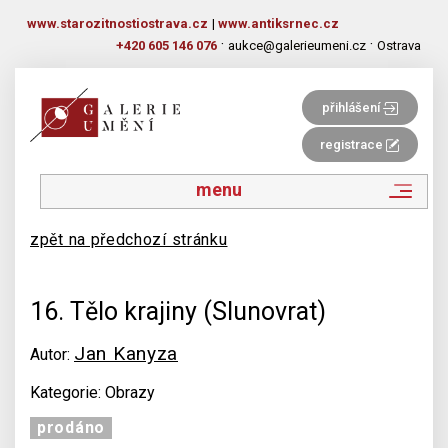
www.starozitnostiostrava.cz
|
www.antiksrnec.cz
·
·
+420 605 146 076
aukce@galerieumeni.cz
Ostrava
přihlášení
registrace
menu
zpět na předchozí stránku
16. Tělo krajiny (Slunovrat)
Jan Kanyza
Autor:
Kategorie: Obrazy
prodáno