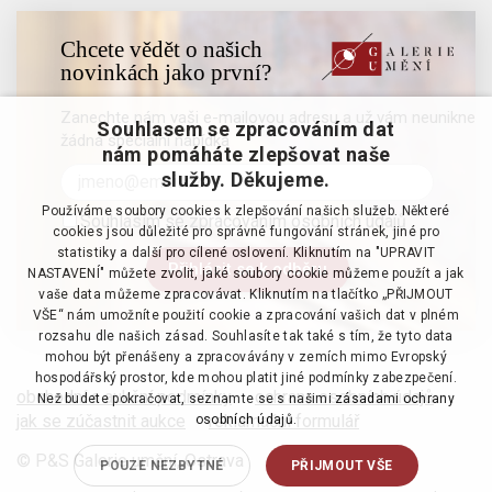
Chcete vědět o našich
novinkách jako první?
Zanechte nám vaši e-mailovou adresu a už vám neunikne
Souhlasem se zpracováním dat
žádná speciální nabídka
nám pomáháte zlepšovat naše
služby. Děkujeme.
Používáme soubory cookies k zlepšování našich služeb. Některé
Souhlasím se zpracováním osobních údajů
cookies jsou důležité pro správné fungování stránek, jiné pro
statistiky a další pro cílené oslovení. Kliknutím na "UPRAVIT
NASTAVENÍ" můžete zvolit, jaké soubory cookie můžeme použít a jak
vaše data můžeme zpracovávat. Kliknutím na tlačítko „PŘIJMOUT
VŠE“ nám umožníte použití cookie a zpracování vašich dat v plném
rozsahu dle našich zásad. Souhlasíte tak také s tím, že tyto data
mohou být přenášeny a zpracovávány v zemích mimo Evropský
hospodářský prostor, kde mohou platit jiné podmínky zabezpečení.
obchodní a aukční podmínky
·
ochrana osobních údajů
·
Než budete pokračovat, seznamte se s našimi
zásadami ochrany
jak se zúčastnit aukce
·
reklamační formulář
osobních údajů.
© P&S Galerie umění, Ostrava
POUZE NEZBYTNÉ
PŘIJMOUT VŠE