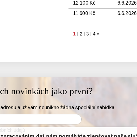
12 100 Kč
6.6.2026
11 600 Kč
6.6.2026
|
|
|
1
2
3
4
»
ich novinkách jako první?
adresu a už vám neunikne žádná speciální nabídka
bních údajů
zpracováním dat nám pomáháte zlepšovat naše slu