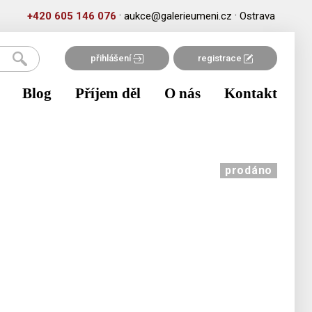
·
·
+420 605 146 076
aukce@galerieumeni.cz
Ostrava
přihlášení
registrace
Blog
Příjem děl
O nás
Kontakt
prodáno