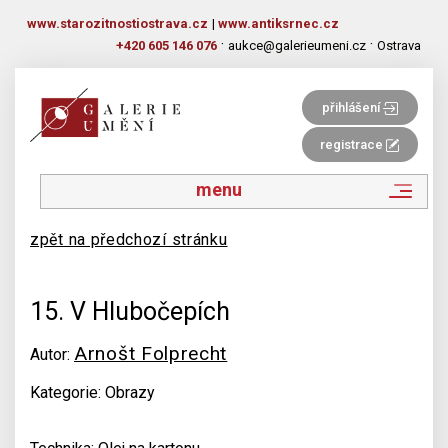
www.starozitnostiostrava.cz
|
www.antiksrnec.cz
·
·
+420 605 146 076
aukce@galerieumeni.cz
Ostrava
přihlášení
registrace
menu
zpět na předchozí stránku
15. V Hlubočepích
Arnošt Folprecht
Autor:
Kategorie: Obrazy