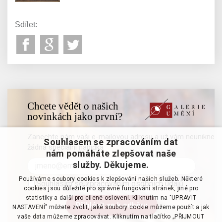
Sdílet:
Chcete vědět o našich
novinkách jako první?
Zanechte nám vaši e-mailovou adresu a už vám neunikne
Souhlasem se zpracováním dat
žádná speciální nabídka
nám pomáháte zlepšovat naše
služby. Děkujeme.
Používáme soubory cookies k zlepšování našich služeb. Některé
Souhlasím se zpracováním osobních údajů
cookies jsou důležité pro správné fungování stránek, jiné pro
statistiky a další pro cílené oslovení. Kliknutím na "UPRAVIT
NASTAVENÍ" můžete zvolit, jaké soubory cookie můžeme použít a jak
vaše data můžeme zpracovávat. Kliknutím na tlačítko „PŘIJMOUT