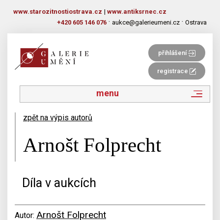
www.starozitnostiostrava.cz
|
www.antiksrnec.cz
·
·
+420 605 146 076
aukce@galerieumeni.cz
Ostrava
přihlášení
registrace
menu
zpět na výpis autorů
Arnošt Folprecht
Díla v aukcích
Arnošt Folprecht
Autor: