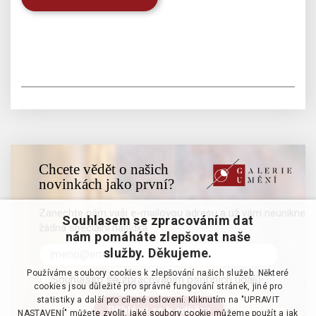
Chcete vědět o našich
novinkách jako první?
Zanechte nám vaši e-mailovou adresu a už vám neunikne
Souhlasem se zpracováním dat
žádná speciální nabídka
nám pomáháte zlepšovat naše
služby. Děkujeme.
Používáme soubory cookies k zlepšování našich služeb. Některé
Souhlasím se zpracováním osobních údajů
cookies jsou důležité pro správné fungování stránek, jiné pro
statistiky a další pro cílené oslovení. Kliknutím na "UPRAVIT
NASTAVENÍ" můžete zvolit, jaké soubory cookie můžeme použít a jak