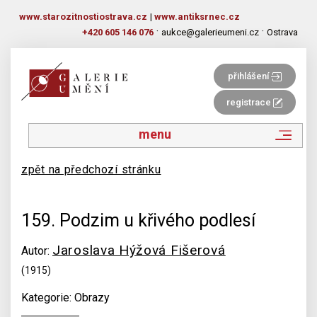
www.starozitnostiostrava.cz
|
www.antiksrnec.cz
·
·
+420 605 146 076
aukce@galerieumeni.cz
Ostrava
přihlášení
registrace
menu
zpět na předchozí stránku
159. Podzim u křivého podlesí
Jaroslava Hýžová Fišerová
Autor:
(1915)
Kategorie: Obrazy