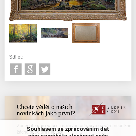
Sdílet:
Chcete vědět o našich
novinkách jako první?
Zanechte nám vaši e-mailovou adresu a už vám neunikne
Souhlasem se zpracováním dat
žádná speciální nabídka
nám pomáháte zlepšovat naše