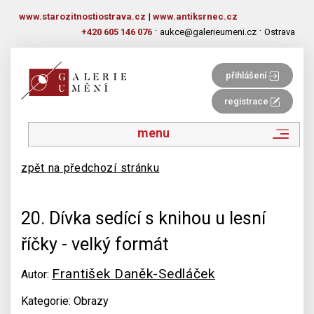
www.starozitnostiostrava.cz
|
www.antiksrnec.cz
·
·
+420 605 146 076
aukce@galerieumeni.cz
Ostrava
přihlášení
registrace
menu
zpět na předchozí stránku
20. Dívka sedící s knihou u lesní
říčky - velký formát
František Daněk-Sedláček
Autor:
Kategorie: Obrazy